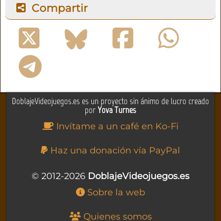
Compartir
DoblajeVideojuegos.es es un proyecto sin ánimo de lucro creado
por
Yova Turnes
Invítame a un café en Ko-Fi
Haz una donación vía PayPal
© 2012-2026
DoblajeVideojuegos.es
Sobre la web
Quienes somos