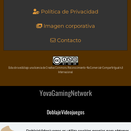
Política de Privacidad
Imagen corporativa
Contacto
Esta obra está bajo una licencia de Creative Commons Reconocimiento-NoComercial-CompartirIgual 4.0
Internacional
YovaGamingNetwork
DoblajeVideojuegos
DeVuego
DoblajeVideojuegos.es utiliza
cookies propias
para obtener