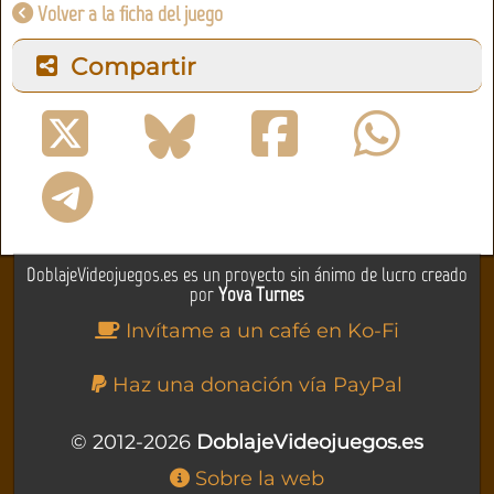
Volver a la ficha del juego
Compartir
DoblajeVideojuegos.es es un proyecto sin ánimo de lucro creado
por
Yova Turnes
Invítame a un café en Ko-Fi
Haz una donación vía PayPal
© 2012-2026
DoblajeVideojuegos.es
Sobre la web