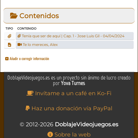
Contenidos
TIPO
CONTENIDO
Tenía que ser de aquí | Cap. 1 - Jose Luis Gil - 04/04/2024
Te lo mereces, Alex
Añadir o corregir información
DoblajeVideojuegos.es es un proyecto sin ánimo de lucro creado
por
Yova Turnes
Invítame a un café en Ko-Fi
Haz una donación vía PayPal
© 2012-2026
DoblajeVideojuegos.es
Sobre la web