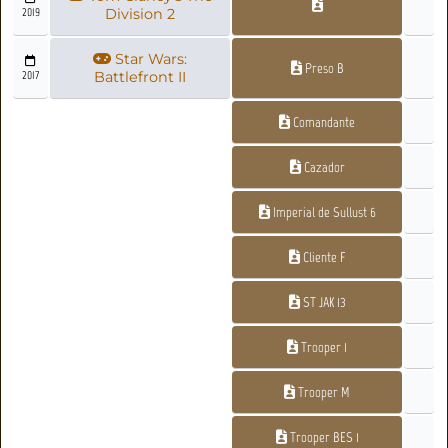
2019
Division 2
Star Wars:
Preso B
2017
Battlefront II
Comandante
Cazador
Imperial de Sullust 6
Cliente F
ST JAK 13
Trooper 1
Trooper M
Trooper BES 1