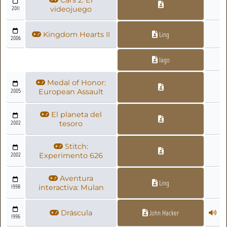
Cars 2: El
2011
videojuego
Kingdom Hearts II
Ling
2006
Iago
Medal of Honor:
2005
European Assault
El planeta del
2002
tesoro
Stitch:
2002
Experimento 626
Aventura
Ling
1998
interactiva: Mulan
Dráscula
John Hacker
1996