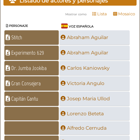
Listado de actores y personajes
Lista
Mosaico
Mostrar como
PERSONAJE
VOZ ESPAÑOLA
Stitch
Abraham Aguilar
Experimento 629
Abraham Aguilar
Dr. Jumba Jookiba
Carlos Kaniowsky
Gran Consejera
Victoria Angulo
Capitán Gantu
Josep Maria Ullod
Lorenzo Beteta
Alfredo Cernuda