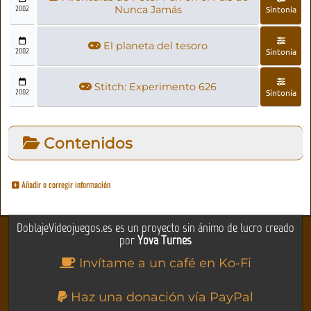
2002
Nunca Jamás
Sintonía
El planeta del tesoro
2002
Sintonía
Stitch: Experimento 626
2002
Sintonía
Contenidos
Añadir o corregir información
DoblajeVideojuegos.es es un proyecto sin ánimo de lucro creado
por
Yova Turnes
Invítame a un café en Ko-Fi
Haz una donación vía PayPal