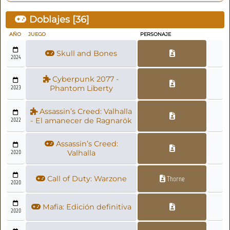
Doblajes [
36
]
AÑO
JUEGO
PERSONAJE
Skull and Bones
2024
Cyberpunk 2077 -
2023
Phantom Liberty
Assassin’s Creed: Valhalla
2022
- El amanecer de Ragnarök
Assassin’s Creed:
2020
Valhalla
Call of Duty: Warzone
Thorne
2020
Mafia: Edición definitiva
2020