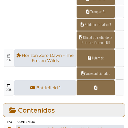
Trooper B1
Soldado de Jakku 3
Oficial de radio de la
Primera Orden (LUJ)
Horizon Zero Dawn - The
Tulemak
2017
Frozen Wilds
Voces adicionales
Battlefield 1
2016
Contenidos
TIPO
CONTENIDO