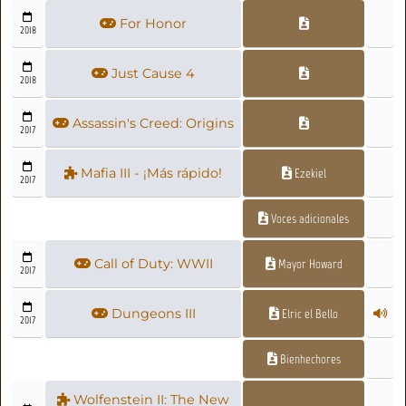
For Honor
2018
Just Cause 4
2018
Assassin's Creed: Origins
2017
Mafia III - ¡Más rápido!
Ezekiel
2017
Voces adicionales
Call of Duty: WWII
Mayor Howard
2017
Dungeons III
Elric el Bello
2017
Bienhechores
Wolfenstein II: The New