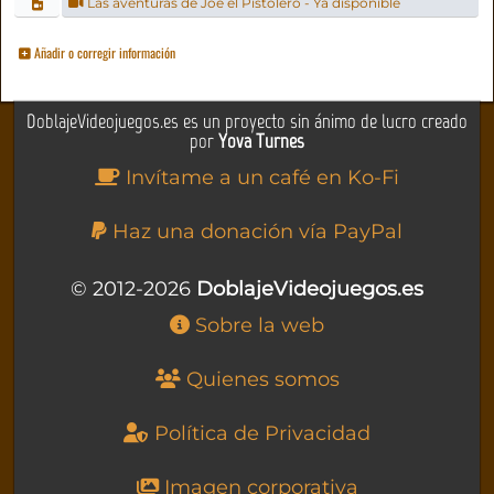
Las aventuras de Joe el Pistolero - Ya disponible
Añadir o corregir información
DoblajeVideojuegos.es es un proyecto sin ánimo de lucro creado
por
Yova Turnes
Invítame a un café en Ko-Fi
Haz una donación vía PayPal
© 2012-2026
DoblajeVideojuegos.es
Sobre la web
Quienes somos
Política de Privacidad
Imagen corporativa