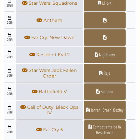
Star Wars: Squadrons
LT-514
2020
Anthem
2019
Far Cry: New Dawn
2019
Resident Evil 2
Nighthawk
2019
Star Wars Jedi: Fallen
Raje
2019
Order
Battlefield V
Soldado
2018
Call of Duty: Black Ops
Jarrah 'Crash' Bazley
2018
IV
Combatiente de la
Far Cry 5
2018
Resistencia