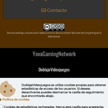
Contacto
Esta obra está bajo una licencia de Creative Commons Reconocimiento-NoComercial-CompartirIgual 4.0
Internacional
YovaGamingNetwork
DoblajeVideojuegos
DeVuego
DoblajeVideojuegos.es utiliza
cookies propias
para obtener
estadísticas de acceso de los usuarios. Si deseas
DeVuego GAL
desactivarlas puedes
desmarcar la casilla de seguimiento
que encontrarás abajo.
Política de cookies
DeVuego LATAM
Cookies de estadísticas rechazadas. Marca esta casilla para aceptarlas.