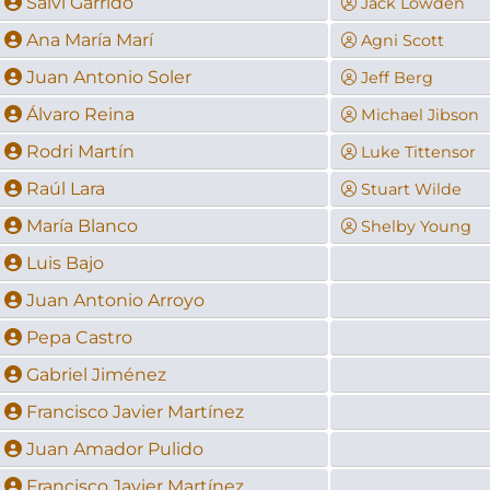
Salvi Garrido
Jack Lowden
Ana María Marí
Agni Scott
Juan Antonio Soler
Jeff Berg
Álvaro Reina
Michael Jibson
Rodri Martín
Luke Tittensor
Raúl Lara
Stuart Wilde
María Blanco
Shelby Young
Luis Bajo
Juan Antonio Arroyo
Pepa Castro
Gabriel Jiménez
Francisco Javier Martínez
Juan Amador Pulido
Francisco Javier Martínez