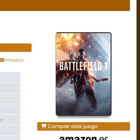
Mosaico
r
Comprar este juego