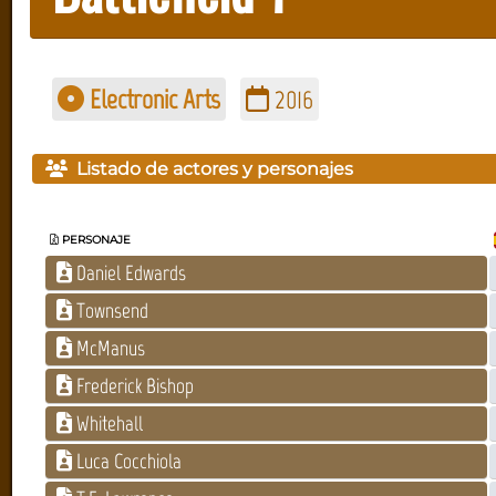
Electronic Arts
2016
Listado de actores y personajes
PERSONAJE
Daniel Edwards
Townsend
McManus
Frederick Bishop
Whitehall
Luca Cocchiola