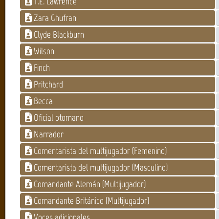
T.E. Lawrence
Zara Ghufran
Clyde Blackburn
Wilson
Finch
Pritchard
Becca
Oficial otomano
Narrador
Comentarista del multijugador (Femenino)
Comentarista del multijugador (Masculino)
Comandante Alemán (Multijugador)
Comandante Británico (Multijugador)
Voces adicionales