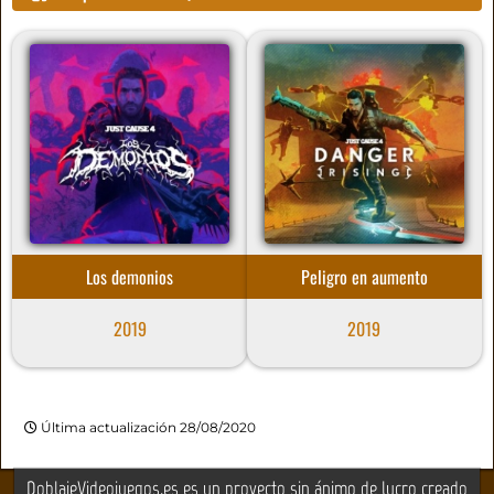
Los demonios
Peligro en aumento
2019
2019
Última actualización 28/08/2020
DoblajeVideojuegos.es es un proyecto sin ánimo de lucro creado