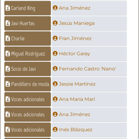
Garland King
Ana Jiménez
Javi Huertas
Jesús Maniega
Charlie
Fran Jiménez
Miguel Rodríguez
Héctor Garay
Socio de Javi
Fernando Castro 'Nano'
Pandillero de moda
Jessie Martínez
Voces adicionales
Ana María Marí
Voces adicionales
Ana Jiménez
Voces adicionales
Inés Blázquez