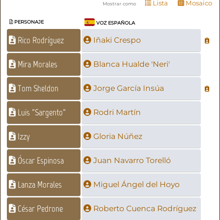
Lista
Mosaico
Mostrar como
PERSONAJE
VOZ ESPAÑOLA
Rico Rodríguez
Iñaki Crespo
Mira Morales
Blanca Hualde 'Neri'
Tom Sheldon
Jorge García Insúa
Luis "Sargento"
Rodri Martín
Izzy
Gloria Núñez
Óscar Espinosa
Juan Navarro Torelló
Lanza Morales
Miguel Ángel del Hoyo
César Pedrone
Roberto Cuenca Rodríguez