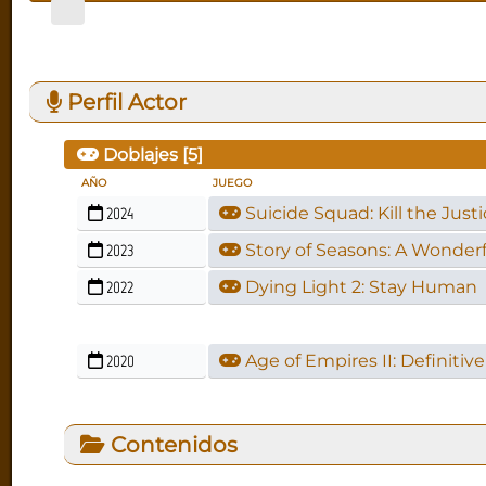
Perfil Actor
Doblajes [
5
]
AÑO
JUEGO
2024
Suicide Squad: Kill the Just
2023
Story of Seasons: A Wonderfu
2022
Dying Light 2: Stay Human
2020
Age of Empires II: Definitive
Contenidos