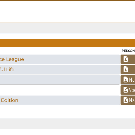
PERSON
ice League
l Life
Na
Voc
Nar
 Edition