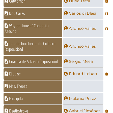
Catwoman
Nuria Trifol
Dos Caras
Carlos di Blasi
Waylon Jones / Cocodrilo
Alfonso Vallés
Asesino
Jefe de bomberos de Gotham
Alfonso Vallés
(exposición)
Guardia de Arkham (exposición)
Sergio Mesa
El Joker
Eduard Itchart
Mrs. Freeze
Foragida
Melania Pérez
Deathstroke
Gabriel Jiménez