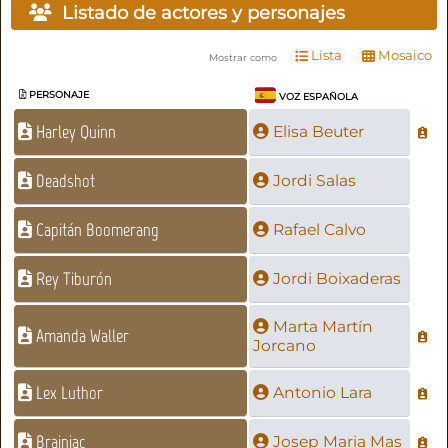
Listado de actores y personajes
Lista
Mosaico
Mostrar como
PERSONAJE
VOZ ESPAÑOLA
Harley Quinn
Elisa Beuter
Deadshot
Jordi Salas
Capitán Boomerang
Rafael Calvo
Rey Tiburón
Jordi Boixaderas
Marta Martín
Amanda Waller
Jorcano
Lex Luthor
Antonio Lara
Brainiac
Josep Maria Mas