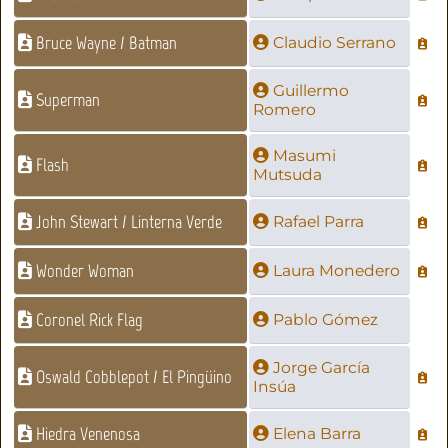
Bruce Wayne / Batman
Claudio Serrano
Guillermo
Superman
Romero
Masumi
Flash
Mutsuda
John Stewart / Linterna Verde
Rafael Parra
Wonder Woman
Laura Monedero
Coronel Rick Flag
Pablo Gómez
Jorge García
Oswald Cobblepot / El Pingüino
Insúa
Hiedra Venenosa
Elena Barra