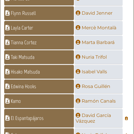
Flynn Russell
David Jenner
Layla Carter
Mercè Montalà
Tianna Cortez
Marta Barbará
Taki Matsuda
Nuria Trifol
Hisako Matsuda
Isabel Valls
Edwina Hooks
Rosa Guillén
Kamo
Ramón Canals
David García
El Espantapájaros
Vázquez