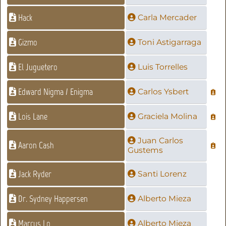
Hack
Carla Mercader
Gizmo
Toni Astigarraga
El Juguetero
Luis Torrelles
Edward Nigma / Enigma
Carlos Ysbert
Lois Lane
Graciela Molina
Juan Carlos
Aaron Cash
Gustems
Jack Ryder
Santi Lorenz
Dr. Sydney Happersen
Alberto Mieza
Marcus Lo
Alberto Mieza