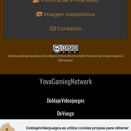
Política de Privacidad
Imagen corporativa
Contacto
Esta obra está bajo una licencia de Creative Commons Reconocimiento-NoComercial-CompartirIgual 4.0
Internacional
YovaGamingNetwork
DoblajeVideojuegos
DeVuego
DeVuego GAL
DoblajeVideojuegos.es utiliza
cookies propias
para obtener