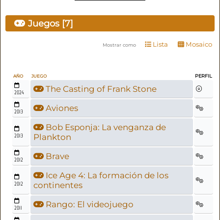
Juegos [7]
Lista
Mosaico
Mostrar como
PERFIL
AÑO
JUEGO
The Casting of Frank Stone
2024
Aviones
2013
Bob Esponja: La venganza de
2013
Plankton
Brave
2012
Ice Age 4: La formación de los
2012
continentes
Rango: El videojuego
2011