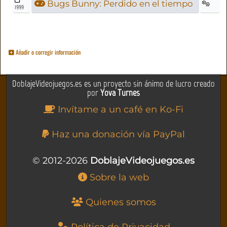
Bugs Bunny: Perdido en el tiempo
1999
Añadir o corregir información
DoblajeVideojuegos.es es un proyecto sin ánimo de lucro creado
por
Yova Turnes
Invítame a un café en Ko-Fi
Haz una donación vía PayPal
© 2012-2026
DoblajeVideojuegos.es
Sobre la web
Quienes somos