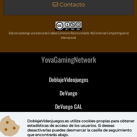
Contacto
Esta obra está bajo una licencia de Creative Commons Reconocimiento-NoComercial-CompartirIgual 4.0
Internacional
YovaGamingNetwork
DoblajeVideojuegos
DeVuego
DeVuego GAL
DeVuego LATAM
DoblajeVideojuegos.es utiliza
cookies propias
para obtener
estadísticas de acceso de los usuarios. Si deseas
desactivarlas puedes
desmarcar la casilla de seguimiento
DeVuego Portugal
que encontrarás abajo.