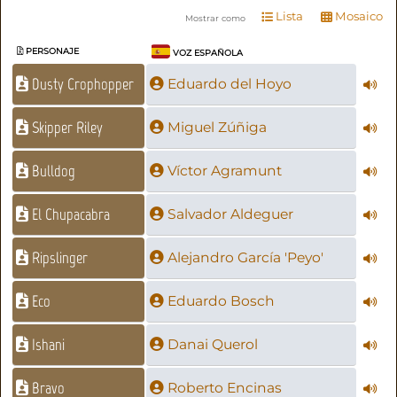
Lista
Mosaico
Mostrar como
PERSONAJE
VOZ ESPAÑOLA
Dusty Crophopper
Eduardo del Hoyo
Skipper Riley
Miguel Zúñiga
Bulldog
Víctor Agramunt
El Chupacabra
Salvador Aldeguer
Ripslinger
Alejandro García 'Peyo'
Eco
Eduardo Bosch
Ishani
Danai Querol
Bravo
Roberto Encinas