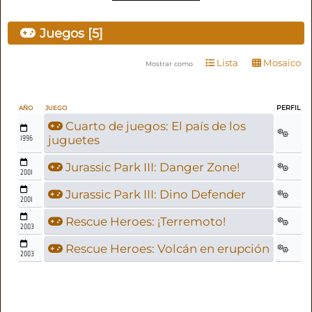
Juegos [5]
Lista
Mosaico
Mostrar como
PERFIL
AÑO
JUEGO
Cuarto de juegos: El país de los
1996
juguetes
Jurassic Park III: Danger Zone!
2001
Jurassic Park III: Dino Defender
2001
Rescue Heroes: ¡Terremoto!
2003
Rescue Heroes: Volcán en erupción
2003