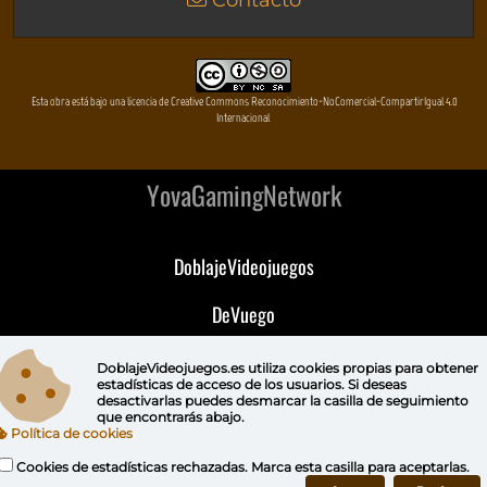
Contacto
Esta obra está bajo una licencia de Creative Commons Reconocimiento-NoComercial-CompartirIgual 4.0
Internacional
YovaGamingNetwork
DoblajeVideojuegos
DeVuego
DeVuego GAL
DoblajeVideojuegos.es utiliza
cookies propias
para obtener
estadísticas de acceso de los usuarios. Si deseas
desactivarlas puedes
desmarcar la casilla de seguimiento
DeVuego LATAM
que encontrarás abajo.
Política de cookies
DeVuego Portugal
Cookies de estadísticas rechazadas. Marca esta casilla para aceptarlas.