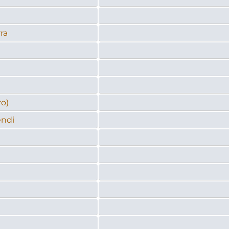
rra
ro)
endi