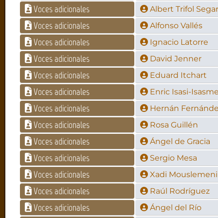
Voces adicionales
Albert Trifol Sega
Voces adicionales
Alfonso Vallés
Voces adicionales
Ignacio Latorre
Voces adicionales
David Jenner
Voces adicionales
Eduard Itchart
Voces adicionales
Enric Isasi-Isasm
Voces adicionales
Hernán Fernánd
Voces adicionales
Rosa Guillén
Voces adicionales
Ángel de Gracia
Voces adicionales
Sergio Mesa
Voces adicionales
Xadi Mouslemeni
Voces adicionales
Raúl Rodríguez
Voces adicionales
Ángel del Río