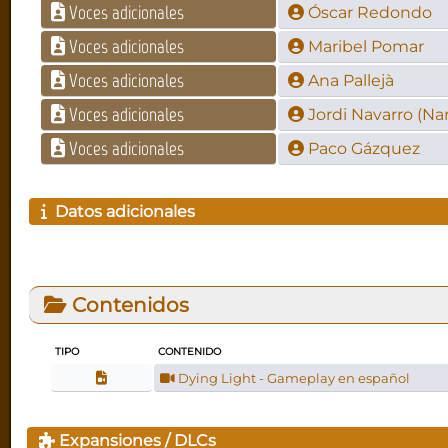
Voces adicionales
Óscar Redondo
Voces adicionales
Maribel Pomar
Voces adicionales
Ana Pallejà
Voces adicionales
Jordi Navarro (Na
Voces adicionales
Paco Gázquez
Datos adicionales
Contenidos
TIPO
CONTENIDO
Dying Light - Gameplay en español
Expansiones / DLCs