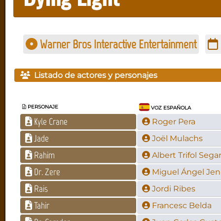
Warner Bros Interactive Entertainment
Listado de actores y personajes
PERSONAJE
VOZ ESPAÑOLA
Kyle Crane
Roger Pera
Jade
Joël Mulachs
Rahim
Albert Trifol Sega
Dr. Zere
Miguel Ángel Jen
Rais
Jordi Ribes
Tahir
Francesc Belda