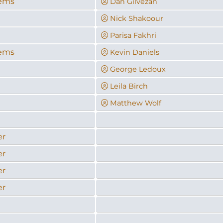
tems
Dan Gilvezan
Nick Shakoour
Parisa Fakhri
tems
Kevin Daniels
George Ledoux
Leila Birch
Matthew Wolf
er
er
er
er