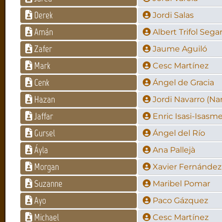
Derek
Jordi Salas
Amán
Albert Trifol Sega
Zafer
Jaume Aguiló
Mark
Cesc Martínez
Cenk
Ángel de Gracia
Hazan
Jordi Navarro (Na
Jaffar
Enric Isasi-Isasm
Gursel
Ángel del Río
Áyla
Ana Pallejà
Morgan
Xavier Fernández
Suzanne
Maribel Pomar
Ayo
Paco Gázquez
Michael
Cesc Martínez