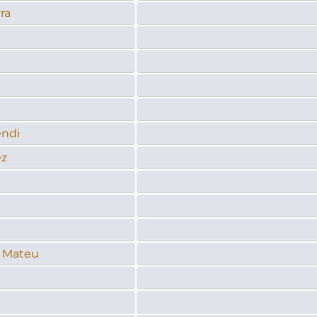
rra
endi
ez
 Mateu