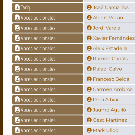
Tariq
José García Tos
Voces adicionales
Albert Vilcan
Voces adicionales
Jordi Varela
Voces adicionales
Xavier Fernández
Voces adicionales
Aleix Estadella
Voces adicionales
Ramón Canals
Voces adicionales
Rafael Calvo
Voces adicionales
Francesc Belda
Voces adicionales
Carmen Ambrós
Voces adicionales
Dani Albiac
Voces adicionales
Jaume Aguiló
Voces adicionales
Cesc Martínez
Voces adicionales
Mark Ullod