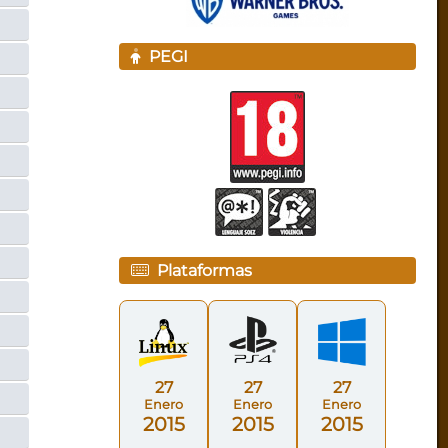
PEGI
Plataformas
27
27
27
Enero
Enero
Enero
2015
2015
2015