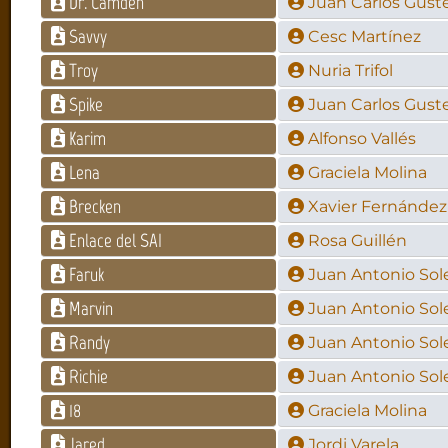
Dr. Camden
Juan Carlos Gus
Savvy
Cesc Martínez
Troy
Nuria Trifol
Spike
Juan Carlos Gus
Karim
Alfonso Vallés
Lena
Graciela Molina
Brecken
Xavier Fernández
Enlace del SAI
Rosa Guillén
Faruk
Juan Antonio Sol
Marvin
Juan Antonio Sol
Randy
Juan Antonio Sol
Richie
Juan Antonio Sol
18
Graciela Molina
Jared
Jordi Varela