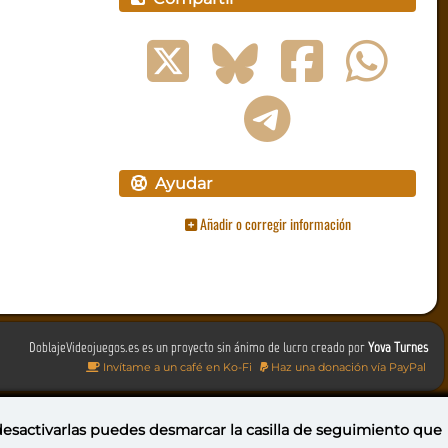
Ayudar
Añadir o corregir información
DoblajeVideojuegos.es es un proyecto sin ánimo de lucro creado por
Yova Turnes
Invítame a un café en Ko-Fi
Haz una donación vía PayPal
 desactivarlas puedes
desmarcar la casilla de seguimiento
que