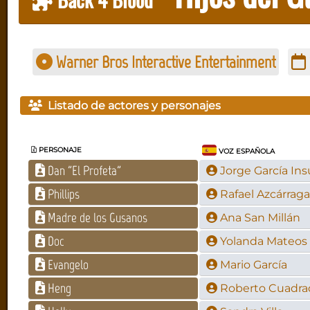
Warner Bros Interactive Entertainment
Listado de actores y personajes
PERSONAJE
VOZ ESPAÑOLA
Dan "El Profeta"
Jorge García Ins
Phillips
Rafael Azcárraga
Madre de los Gusanos
Ana San Millán
Doc
Yolanda Mateos
Evangelo
Mario García
Heng
Roberto Cuadra