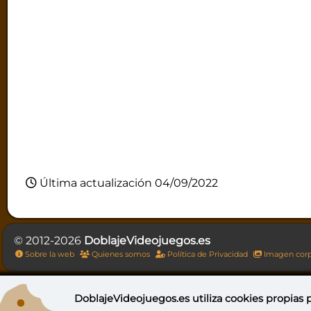
Última actualización 04/09/2022
© 2012-2026
DoblajeVideojuegos.es
Sobre la web
Quienes somos
Política de Privacidad
Imagen corp
DoblajeVideojuegos.es utiliza
cookies propias
p