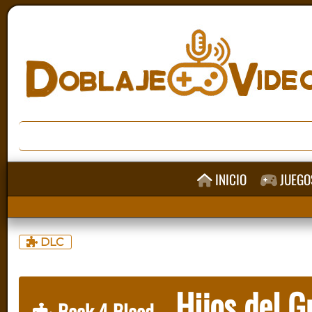
INICIO
JUEGO
DLC
Hijos del G
Back 4 Blood