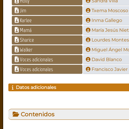
Holly
Sandra Villa
Jim
Txema Moscoso
Karlee
Inma Gallego
Mamá
María Jesús Nie
Sharice
Lourdes Montes
Walker
Miguel Ángel M
Voces adicionales
David Blanco
Voces adicionales
Francisco Javier
Datos adicionales
Contenidos