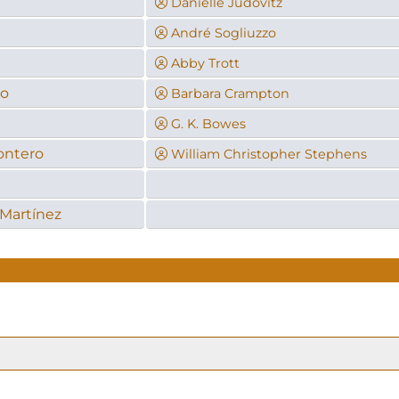
Danielle Judovitz
André Sogliuzzo
Abby Trott
to
Barbara Crampton
G. K. Bowes
ontero
William Christopher Stephens
 Martínez