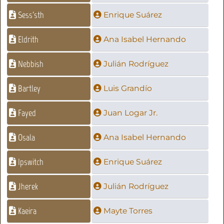
Sess'sth
Enrique Suárez
Eldrith
Ana Isabel Hernando
Nebbish
Julián Rodríguez
Bartley
Luis Grandío
Fayed
Juan Logar Jr.
Osala
Ana Isabel Hernando
Ipswitch
Enrique Suárez
Jherek
Julián Rodríguez
Kaeira
Mayte Torres