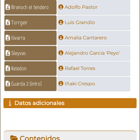
Branoch el tendero
Adolfo Pastor
Torrgeir
Luis Grandío
Ilivarra
Amalia Cantarero
Sleyvas
Alejandro García 'Peyo'
Keledon
Rafael Torres
Guarda 2 (intro)
Iñaki Crespo
Datos adicionales
Contenidos