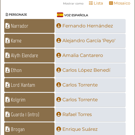
Lista
Mosaico
Mostrar como
PERSONAJE
VOZ ESPAÑOLA
Narrador
Fernando Hernández
Karne
Alejandro García 'Peyo'
Alyth Elendare
Amalia Cantarero
Ethon
Carlos López Benedí
Lord Xantam
Carlos Torrente
Kolgrim
Carlos Torrente
Guarda 1 (intro)
Rafael Torres
Brogan
Enrique Suárez