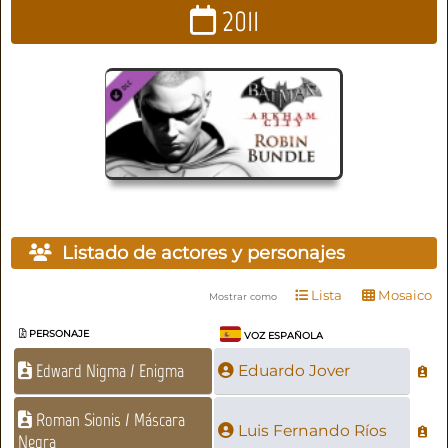
2011
Listado de actores y personajes
Lista
Mosaico
Mostrar como
PERSONAJE
VOZ ESPAÑOLA
Edward Nigma / Enigma
Eduardo Jover
Roman Sionis / Máscara
Luis Fernando Ríos
Negra