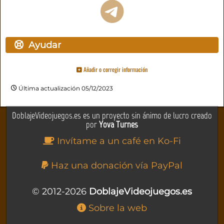
Ayudar
Añadir o corregir información
Última actualización 05/12/2023
DoblajeVideojuegos.es es un proyecto sin ánimo de lucro creado
por
Yova Turnes
Invítame a un café en Ko-Fi
Haz una donación vía PayPal
© 2012-2026
DoblajeVideojuegos.es
Sobre la web