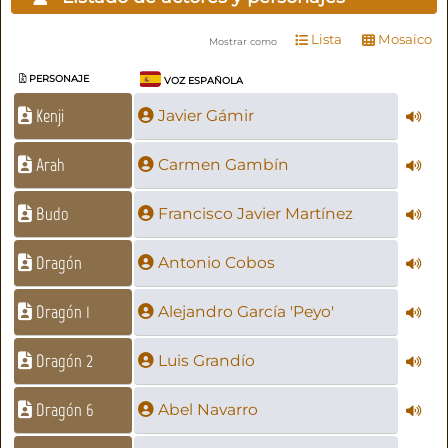
Lista
Mosaico
Mostrar como
PERSONAJE
VOZ ESPAÑOLA
Kenji
Javier Gámir
Arah
Carmen Gambín
Budo
Francisco Javier Martínez
Dragón
Antonio Cobos
Dragón 1
Alejandro García 'Peyo'
Dragón 2
Luis Grandío
Dragón 6
Abel Navarro