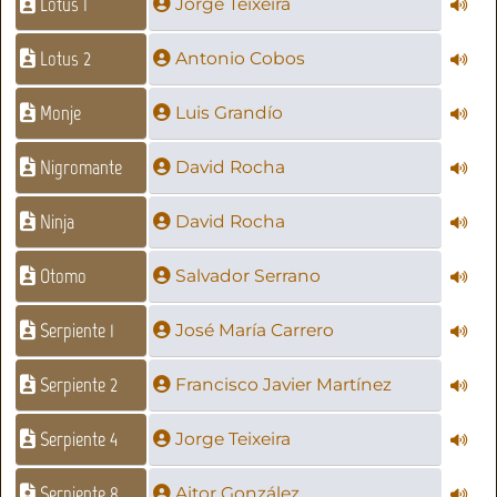
Lotus 1
Jorge Teixeira
Lotus 2
Antonio Cobos
Monje
Luis Grandío
Nigromante
David Rocha
Ninja
David Rocha
Otomo
Salvador Serrano
Serpiente 1
José María Carrero
Serpiente 2
Francisco Javier Martínez
Serpiente 4
Jorge Teixeira
Serpiente 8
Aitor González