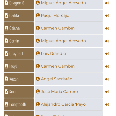
Dragón 8
Miguel Ángel Acevedo
Gaihla
Paqui Horcajo
Geisha
Carmen Gambín
Garrin
Miguel Ángel Acevedo
Grayback
Luis Grandío
Issyl
Carmen Gambín
Kazan
Ángel Sacristán
Koril
José María Carrero
Longtooth
Alejandro García 'Peyo'