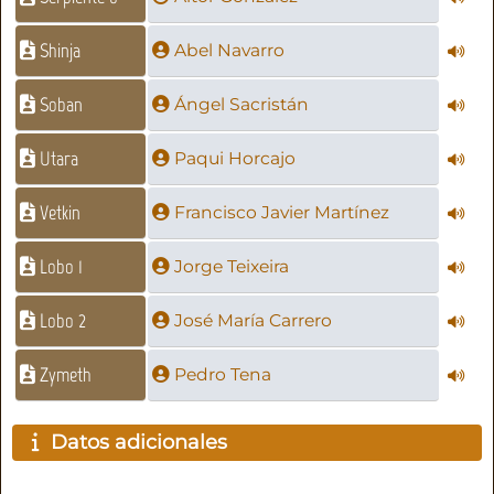
Shinja
Abel Navarro
Soban
Ángel Sacristán
Utara
Paqui Horcajo
Vetkin
Francisco Javier Martínez
Lobo 1
Jorge Teixeira
Lobo 2
José María Carrero
Zymeth
Pedro Tena
Datos adicionales