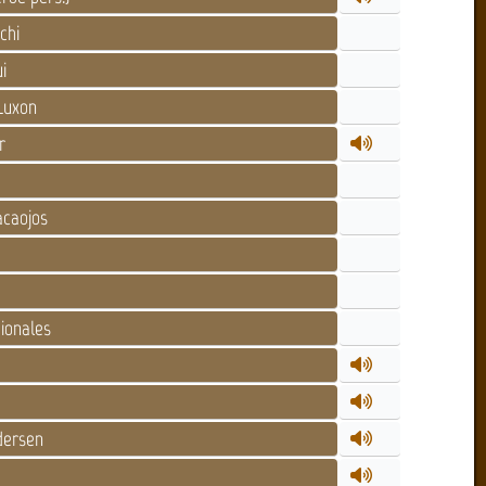
chi
i
Luxon
r
caojos
ionales
dersen