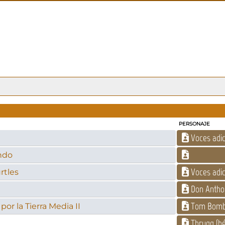
PERSONAJE
Voces adic
undo
Voces adic
rtles
Don Anthon
Tom Bomb
 por la Tierra Media II
Thrugg (hé