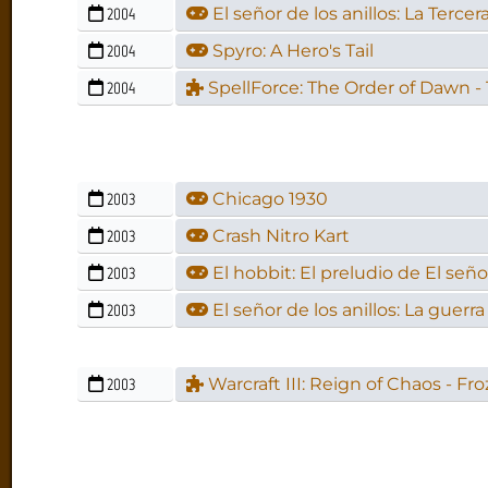
2004
El señor de los anillos: La Terce
2004
Spyro: A Hero's Tail
2004
SpellForce: The Order of Dawn -
2003
Chicago 1930
2003
Crash Nitro Kart
2003
El hobbit: El preludio de El señor
2003
El señor de los anillos: La guerra 
2003
Warcraft III: Reign of Chaos - F