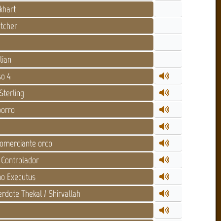
khart
tcher
lian
o 4
terling
orro
omerciante orco
 Controlador
o Executus
dote Thekal / Shirvallah