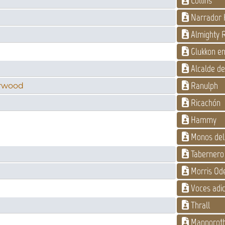
Collins
Narrador 
Almighty R
Glukkon en
Alcalde de
Ranulph
erwood
Ricachón
Hammy
Monos del
Tabernero
Morris Ode
Voces adic
Thrall
Mannorot