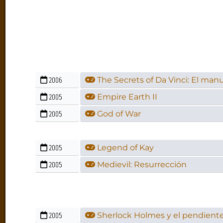
2006
The Secrets of Da Vinci: El man
2005
Empire Earth II
2005
God of War
2005
Legend of Kay
2005
Medievil: Resurrección
2005
Sherlock Holmes y el pendiente