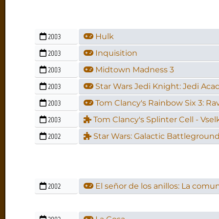
2003
Hulk
2003
Inquisition
2003
Midtown Madness 3
2003
Star Wars Jedi Knight: Jedi Ac
2003
Tom Clancy's Rainbow Six 3: Ra
2003
Tom Clancy's Splinter Cell - Vs
2002
Star Wars: Galactic Battlegroun
2002
El señor de los anillos: La comun