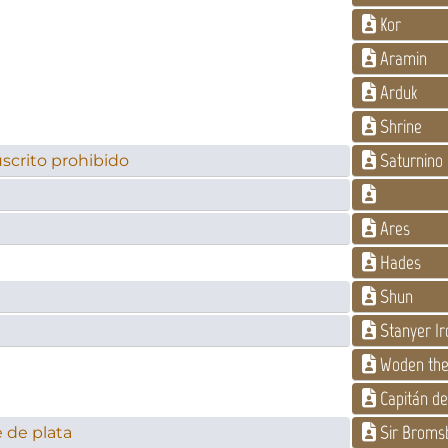
Kor
Aramin
Arduk
Shrine
Saturnino
uscrito prohibido
Ares
Hades
Shun
Stanyer I
Woden the
Capitán de
Sir Broms
 de plata