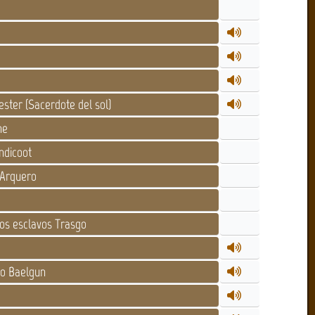
ster (Sacerdote del sol)
ne
ndicoot
 Arquero
os esclavos Trasgo
no Baelgun