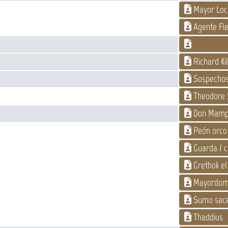
Mayor Loc
Agente Fle
Richard Kil
Sospechos
Theodore S
Don Mamp
Peón orco
Guarda / c
Grethok el
Mayordom
Sumo sacer
Thaddius