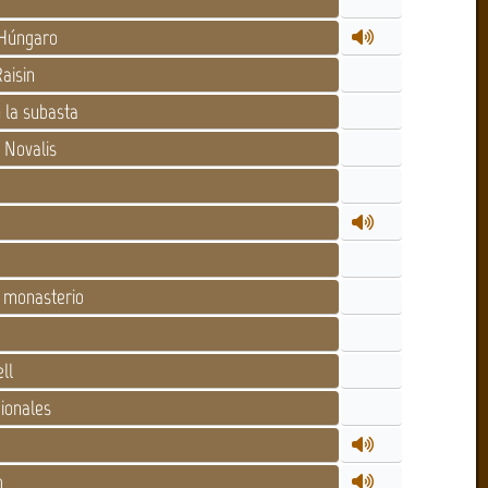
Húngaro
aisin
 la subasta
 Novalis
 monasterio
ll
ionales
h