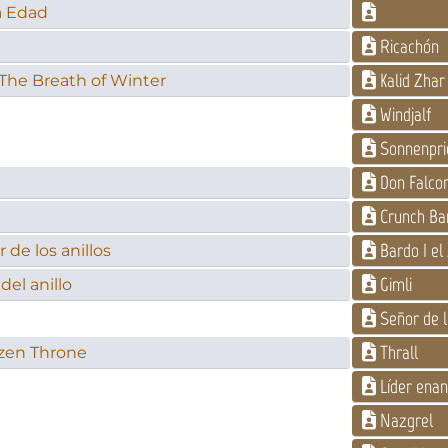
ra Edad
Ricachón
Kalid Zhar
 The Breath of Winter
Windjalf
Sonnenprie
Don Falco
Crunch Ba
Bardo I el
 de los anillos
Gimli
del anillo
Señor de l
Thrall
rozen Throne
Líder ena
Nazgrel