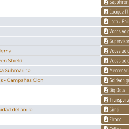
Sapphiron
Cacique (
Loco / Phil
Voces adic
Supervisor 
Voces adic
ademy
Voces adic
ven Shield
Mercenari
elka Submarino
Soldado gr
ds - Campañas Clon
Big Oola
Transport
Gimli
idad del anillo
Elrond