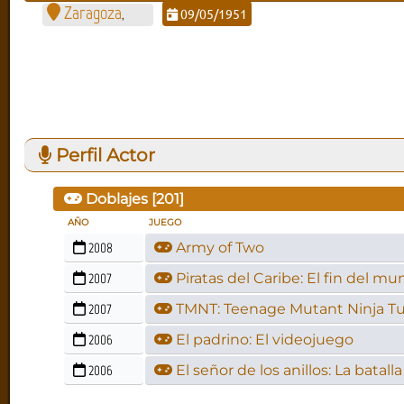
Zaragoza
09/05/1951
,
Perfil Actor
Doblajes [
201
]
AÑO
JUEGO
2008
Army of Two
2007
Piratas del Caribe: El fin del m
2007
TMNT: Teenage Mutant Ninja Tu
2006
El padrino: El videojuego
2006
El señor de los anillos: La batalla