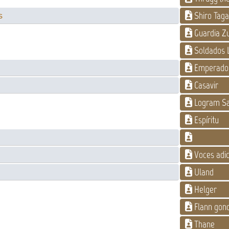
Shiro Taga
s
Guardia Zu
Soldados 
Emperado
Casavir
Logram Sa
Espíritu
Voces adic
Uland
Helger
Flann gon
Thane