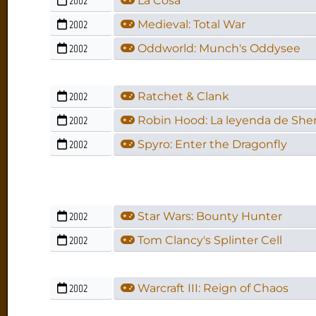
2002
La Cosa
2002
Medieval: Total War
2002
Oddworld: Munch's Oddysee
2002
Ratchet & Clank
2002
Robin Hood: La leyenda de Sh
2002
Spyro: Enter the Dragonfly
2002
Star Wars: Bounty Hunter
2002
Tom Clancy's Splinter Cell
2002
Warcraft III: Reign of Chaos