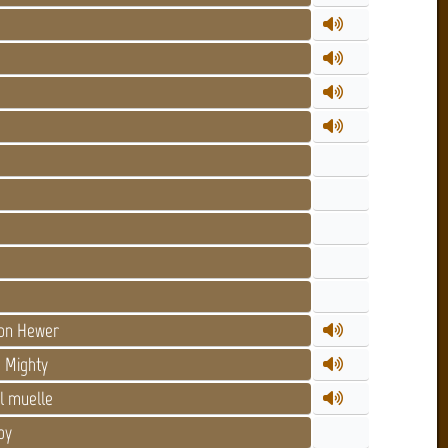
ron Hewer
 Mighty
l muelle
by