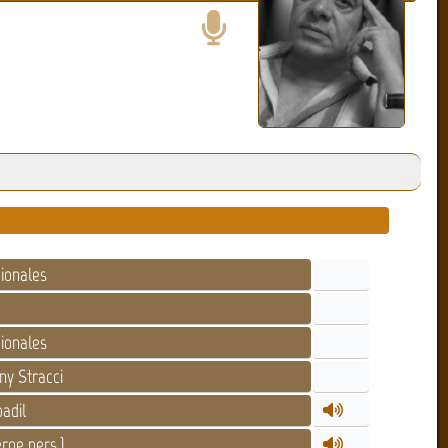
ionales
ionales
y Stracci
adil
roe pers.)