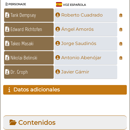
PERSONAJE
VOZ ESPAÑOLA
Tank Dempsey
Roberto Cuadrado
Edward Richtofen
Ángel Amorós
Takeo Masaki
Jorge Saudinós
Nikolai Belinski
Antonio Abenójar
Dr. Groph
Javier Gámir
Datos adicionales
Contenidos