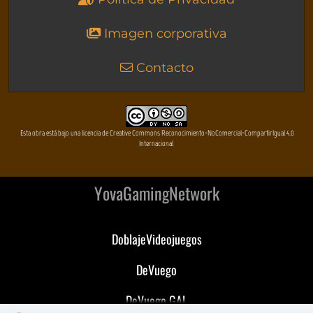
Imagen corporativa
Contacto
Esta obra está bajo una licencia de Creative Commons Reconocimiento-NoComercial-CompartirIgual 4.0
Internacional
YovaGamingNetwork
DoblajeVideojuegos
DeVuego
DeVuego GAL