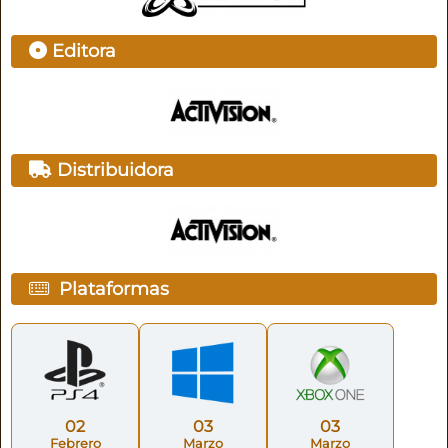
Editora
Distribuidora
Plataformas
02
03
03
Febrero
Marzo
Marzo