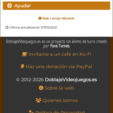
Ayudar
Añadir o corregir información
Última actualización 07/02/2021
DoblajeVideojuegos.es es un proyecto sin ánimo de lucro creado
por
Yova Turnes
Invítame a un café en Ko-Fi
Haz una donación vía PayPal
© 2012-2026
DoblajeVideojuegos.es
Sobre la web
Quienes somos
Política de Privacidad