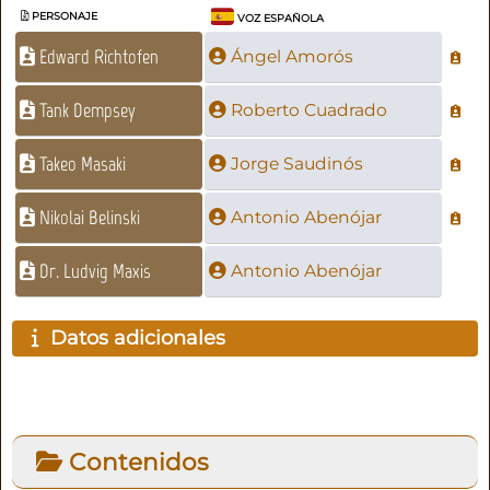
PERSONAJE
VOZ ESPAÑOLA
Edward Richtofen
Ángel Amorós
Tank Dempsey
Roberto Cuadrado
Takeo Masaki
Jorge Saudinós
Nikolai Belinski
Antonio Abenójar
Dr. Ludvig Maxis
Antonio Abenójar
Datos adicionales
Contenidos