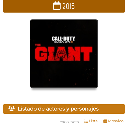
2015
Listado de actores y personajes
Lista
Mosaico
Mostrar como