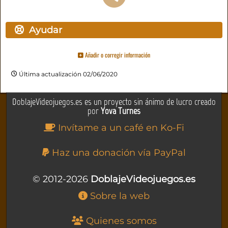
Ayudar
Añadir o corregir información
Última actualización 02/06/2020
DoblajeVideojuegos.es es un proyecto sin ánimo de lucro creado
por
Yova Turnes
Invítame a un café en Ko-Fi
Haz una donación vía PayPal
© 2012-2026
DoblajeVideojuegos.es
Sobre la web
Quienes somos