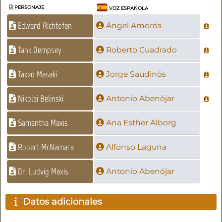
PERSONAJE
VOZ ESPAÑOLA
Edward Richtofen
Ángel Amorós
Tank Dempsey
Roberto Cuadrado
Takeo Masaki
Jorge Saudinós
Nikolai Belinski
Antonio Abenójar
Samantha Maxis
Ana Esther Alborg
Robert McNamara
Alfonso Laguna
Dr. Ludvig Maxis
Antonio Abenójar
Datos adicionales