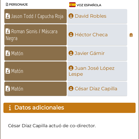
PERSONAJE
VOZ ESPAÑOLA
Jason Todd / Capucha Roja
David Robles
Roman Sionis / Máscara
Héctor Checa
Negra
Matón
Javier Gámir
Juan José López
Matón
Lespe
Matón
César Díaz Capilla
Datos adicionales
César Díaz Capilla actuó de co-director.