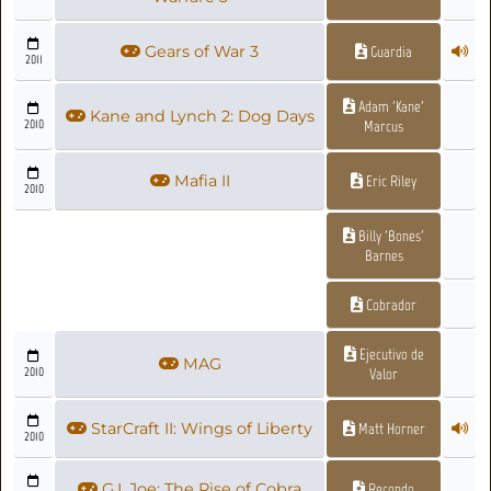
Gears of War 3
Guardia
2011
Adam 'Kane'
Kane and Lynch 2: Dog Days
2010
Marcus
Mafia II
Eric Riley
2010
Billy 'Bones'
Barnes
Cobrador
Ejecutivo de
MAG
2010
Valor
StarCraft II: Wings of Liberty
Matt Horner
2010
G.I. Joe: The Rise of Cobra
Recondo