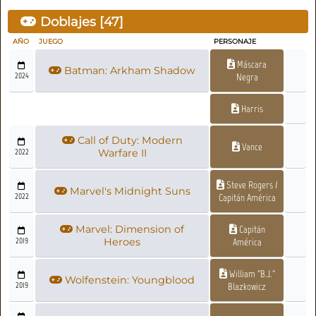
Doblajes [
47
]
AÑO
JUEGO
PERSONAJE
Máscara
Batman: Arkham Shadow
2024
Negra
Harris
Call of Duty: Modern
Vance
2022
Warfare II
Steve Rogers /
Marvel's Midnight Suns
2022
Capitán América
Marvel: Dimension of
Capitán
2019
Heroes
América
William "B.J."
Wolfenstein: Youngblood
2019
Blazkowicz