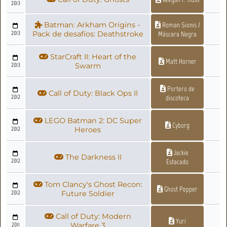
2013
Batman: Arkham Origins -
Roman Sionis /
2013
Pack de desafíos: Deathstroke
Máscara Negra
StarCraft II: Heart of the
Matt Horner
2013
Swarm
Portero de
Call of Duty: Black Ops II
2012
discoteca
LEGO Batman 2: DC Super
Cyborg
2012
Heroes
Jackie
The Darkness II
2012
Estacado
Tom Clancy's Ghost Recon:
Ghost Pepper
2012
Future Soldier
Call of Duty: Modern
Yuri
2011
Warfare 3