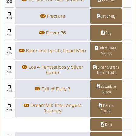
2009
Fracture
Jet Brody
2008
Driver 76
Ray
2007
Adam 'Kane'
Kane and Lynch: Dead Men
2007
Marcus
Los 4 Fantásticos y Silver
Silver Surfer /
2007
Surfer
Norrin Radd
Salvadore
Call of Duty 3
2006
Guzzo
Dreamfall: The Longest
Marcus
2006
Journey
Crozier
Kenji