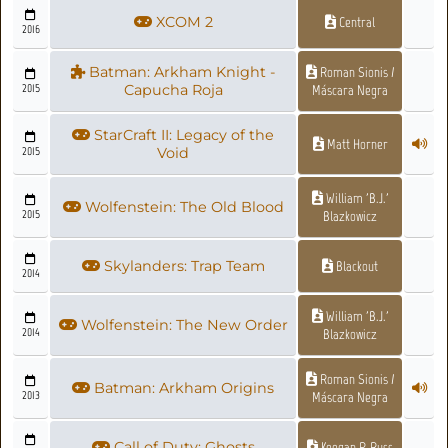
XCOM 2
Central
2016
Batman: Arkham Knight -
Roman Sionis /
2015
Capucha Roja
Máscara Negra
StarCraft II: Legacy of the
Matt Horner
2015
Void
William 'B.J.'
Wolfenstein: The Old Blood
2015
Blazkowicz
Skylanders: Trap Team
Blackout
2014
William 'B.J.'
Wolfenstein: The New Order
2014
Blazkowicz
Roman Sionis /
Batman: Arkham Origins
2013
Máscara Negra
Call of Duty: Ghosts
Keegan P. Russ