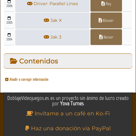
Driver: Parallel Lines
Ray
2006
Jak X
Kleaver
2005
Jak 3
Kleiver
2004
Contenidos
Añadir o corregir información
DoblajeVideojuegos.es es un proyecto sin ánimo de lucro creado
por
Yova Turnes
Invítame a un café en Ko-Fi
Haz una donación vía PayPal