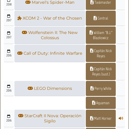
Marvel's Spider-Man
Taskmaster
2018
XCOM 2 - War of the Chosen
Central
2017
Wolfenstein II: The New
William "B.J."
2017
Colossus
Blazkowicz
Capitán Nick
Call of Duty: Infinite Warfare
2016
Reyes
Capitán Nick
Reyes (sust.)
LEGO Dimensions
Perry White
2016
Aquaman
StarCraft II Nova: Operación
Matt Horner
2016
Sigilo