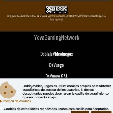
Esta obra está bajo una licencia de Creative Commons Reconocimiento-NoComercial-CompartirIgual 4.0
Internacional
YovaGamingNetwork
DoblajeVideojuegos
DeVuego
DeVuego GAL
DeVuego LATAM
DoblajeVideojuegos.es utiliza
cookies propias
para obtener
estadísticas de acceso de los usuarios. Si deseas
desactivarlas puedes
desmarcar la casilla de seguimiento
DeVuego Portugal
que encontrarás abajo.
Política de cookies
Cookies de estadísticas rechazadas. Marca esta casilla para aceptarlas.