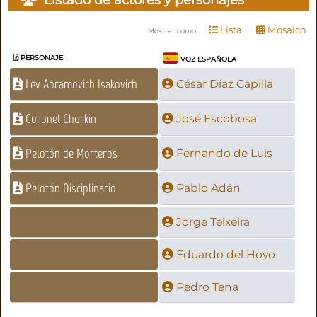
Lista
Mosaico
Mostrar como
PERSONAJE
VOZ ESPAÑOLA
Lev Abramovich Isakovich
César Díaz Capilla
Coronel Churkin
José Escobosa
Pelotón de Morteros
Fernando de Luis
Pelotón Disciplinario
Pablo Adán
Jorge Teixeira
Eduardo del Hoyo
Pedro Tena