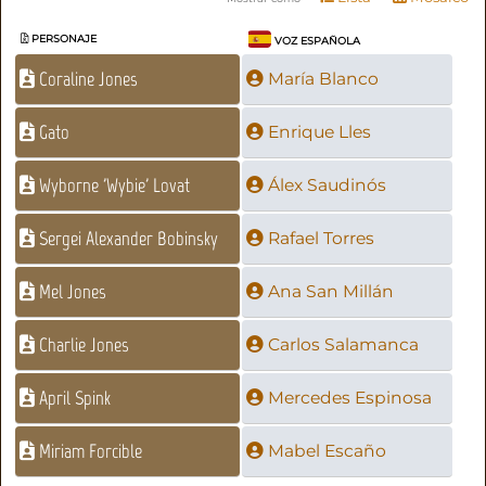
PERSONAJE
VOZ ESPAÑOLA
Coraline Jones
María Blanco
Gato
Enrique Lles
Wyborne 'Wybie' Lovat
Álex Saudinós
Sergei Alexander Bobinsky
Rafael Torres
Mel Jones
Ana San Millán
Charlie Jones
Carlos Salamanca
April Spink
Mercedes Espinosa
Miriam Forcible
Mabel Escaño