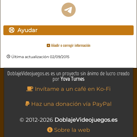
Ayudar
Añadir o corregir información
Última actualización 02/09/2015
DoblajeVideojuegos.es es un proyecto sin ánimo de lucro creado
por
Yova Turnes
Invítame a un café en Ko-Fi
Haz una donación vía PayPal
© 2012-2026
DoblajeVideojuegos.es
Sobre la web