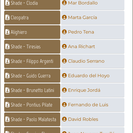
Shade - Clodia
Mar Bordallo
Cleopatra
Marta García
Alighiero
Pedro Tena
Shade - Tiresias
Ana Richart
Shade - Filippo Argenti
Claudio Serrano
Shade - Guido Guerra
Eduardo del Hoyo
Shade - Brunetto Latini
Enrique Jordá
Shade - Pontius Pilate
Fernando de Luis
Shade - Paolo Malatesta
David Robles