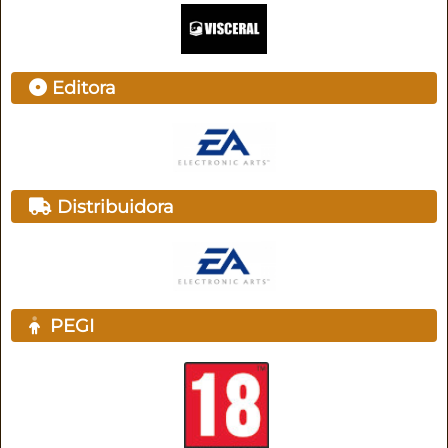
Editora
Distribuidora
PEGI