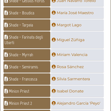
Shade - Gessius Florus
Juan Navarro Torelló
Shade - Boudica
María José Maestro
Shade - Tarpeia
Margot Lago
Shade - Farinata degli
Miguel Zúñiga
Uberti
Shade - Myrrah
Miriam Valencia
Shade - Semiramis
Rosa Sánchez
Shade - Francesca
Silvia Sarmentera
Minion Priest
Isabel Donate
Minion Priest 2
Alejandro García 'Peyo'