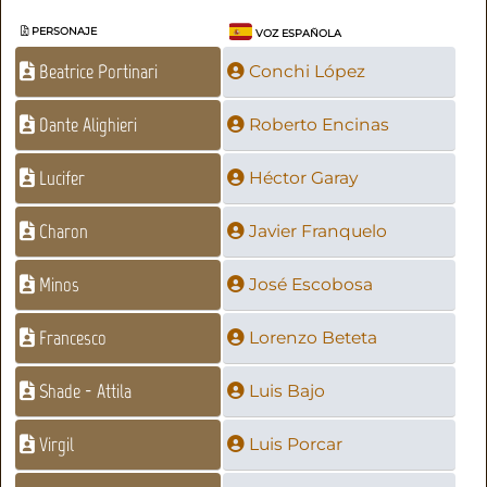
PERSONAJE
VOZ ESPAÑOLA
Beatrice Portinari
Conchi López
Dante Alighieri
Roberto Encinas
Lucifer
Héctor Garay
Charon
Javier Franquelo
Minos
José Escobosa
Francesco
Lorenzo Beteta
Shade - Attila
Luis Bajo
Virgil
Luis Porcar