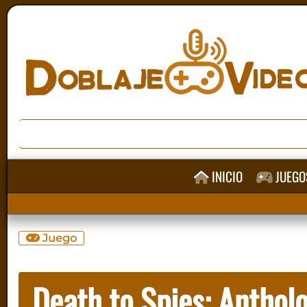
INICIO
JUEGO
Juego
Death to Spies: Anthol