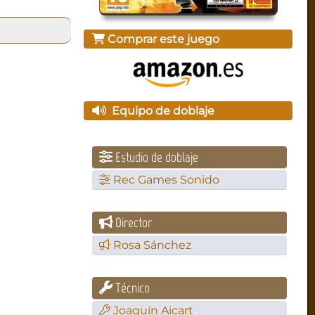
Comprar este juego
Equipo de doblaje
Estudio de doblaje
Rec Games Sonido
Director
Rosa Sánchez
Técnico
Joaquín Aicart