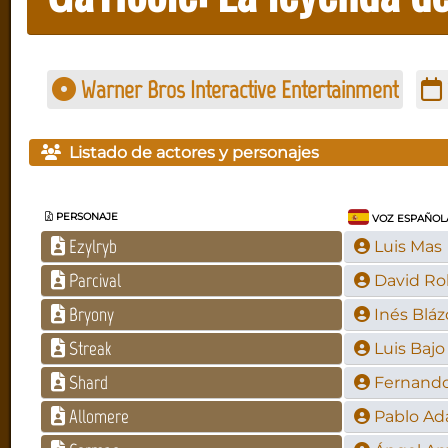
Warner Bros Interactive Entertainment
Listado de actores y personajes
PERSONAJE
VOZ ESPAÑOL
Ezylryb
Luis Mas
Parcival
David Ro
Bryony
Inés Blá
Streak
Luis Bajo
Shard
Fernando
Allomere
Pablo Ad