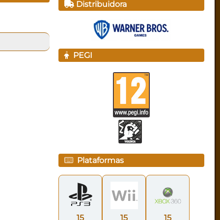
Distribuidora
PEGI
Plataformas
15
15
15