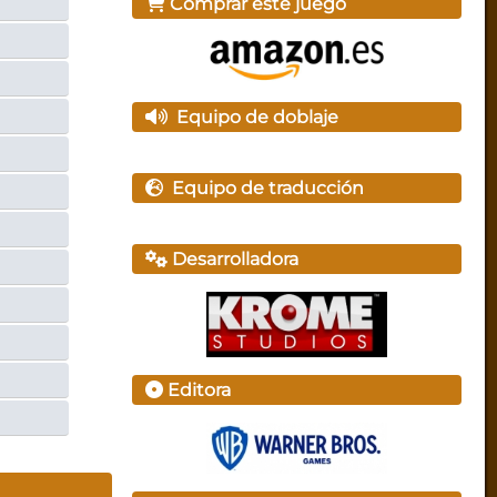
Comprar este juego
Equipo de doblaje
Equipo de traducción
Desarrolladora
Editora