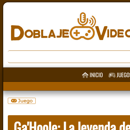
INICIO
JUEGO
Juego
Ga'Hoole: La leyenda d