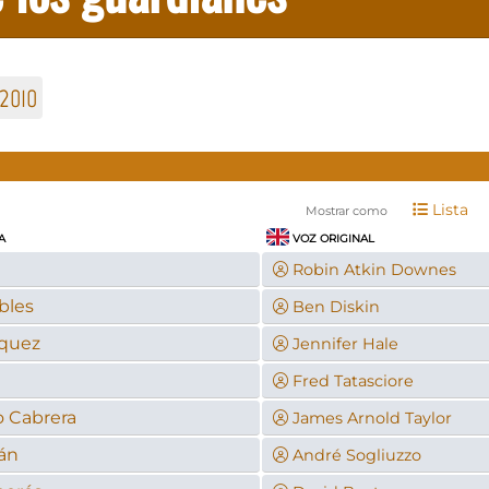
2010
Lista
Mostrar como
A
VOZ ORIGINAL
Robin Atkin Downes
bles
Ben Diskin
zquez
Jennifer Hale
Fred Tatasciore
 Cabrera
James Arnold Taylor
án
André Sogliuzzo