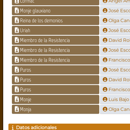
Cormac
Ángel A
Monje glauxiano
José Esc
Reina de los demonios
Olga Can
Uriah
José Esc
Miembro de la Resistencia
David Ro
Miembro de la Resistencia
José Esc
Miembro de la Resistencia
Francisco
Puros
José Esc
Puros
David Ro
Puros
Francisco
Monje
Luis Bajo
Monja
Olga Can
Datos adicionales