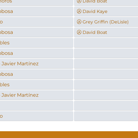
morós
David Boat
obosa
David Kaye
o
Grey Griffin (DeLisle)
obosa
David Boat
bles
obosa
 Javier Martínez
obosa
bles
 Javier Martínez
o