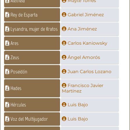
Aletheia
Mayte Torres
Rey de Esparta
Gabriel Jiménez
Lysandra, mujer de Kratos
Ana Jiménez
Ares
Carlos Kaniowsky
Zeus
Ángel Amorós
Poseidón
Juan Carlos Lozano
Francisco Javier
Hades
Martínez
Hércules
Luis Bajo
Voz del Multijugador
Luis Bajo