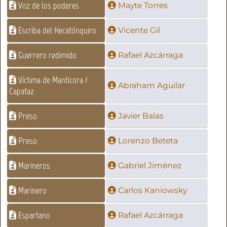
Voz de los poderes
Mayte Torres
Escriba del Hecatónquiro
Vicente Gil
Guerrero redimido
Rafael Azcárraga
Víctima de Mantícora /
Abraham Aguilar
Capataz
Preso
Javier Balas
Preso
Lorenzo Beteta
Marineros
Gabriel Jiménez
Marinero
Carlos Kaniowsky
Espartano
Rafael Azcárraga