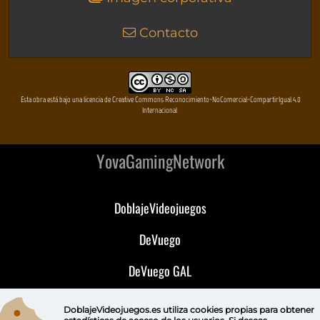
Contacto
Esta obra está bajo una licencia de Creative Commons Reconocimiento-NoComercial-CompartirIgual 4.0
Internacional
YovaGamingNetwork
DoblajeVideojuegos
DeVuego
DeVuego GAL
DeVuego LATAM
DoblajeVideojuegos.es utiliza
cookies propias
para obtener