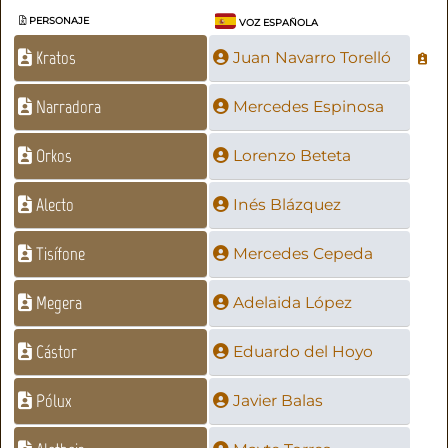
PERSONAJE
VOZ ESPAÑOLA
Kratos
Juan Navarro Torelló
Narradora
Mercedes Espinosa
Orkos
Lorenzo Beteta
Alecto
Inés Blázquez
Tisífone
Mercedes Cepeda
Megera
Adelaida López
Cástor
Eduardo del Hoyo
Pólux
Javier Balas