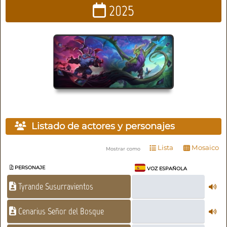
2025
Listado de actores y personajes
Lista
Mosaico
Mostrar como
PERSONAJE
VOZ ESPAÑOLA
Tyrande Susurravientos
Cenarius Señor del Bosque