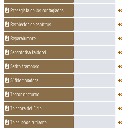
Presagista de los contagiados
Recolector de espíritus
Reparalumbre
Sacerdotisa kaldorei
Sátiro tramposo
Sílfide timadora
Terror nocturno
Tejedora del Ciclo
Tejesueños rutilante