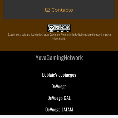
Contacto
Esta obra está bajo una licencia de Creative Commons Reconocimiento-NoComercial-CompartirIgual 4.0
Internacional
YovaGamingNetwork
DoblajeVideojuegos
DeVuego
DeVuego GAL
DeVuego LATAM