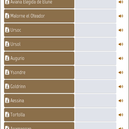
Aviana Elegida de Elune
Malorne el Oteador
Ursoc
Ursol
Augurio
Ysondre
Goldrinn
Aessina
Tortolla
Agamaggan