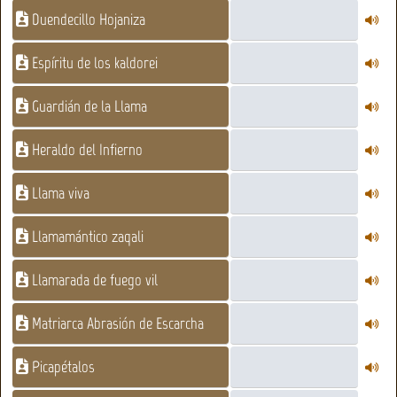
Duendecillo Hojaniza
Espíritu de los kaldorei
Guardián de la Llama
Heraldo del Infierno
Llama viva
Llamamántico zaqali
Llamarada de fuego vil
Matriarca Abrasión de Escarcha
Picapétalos