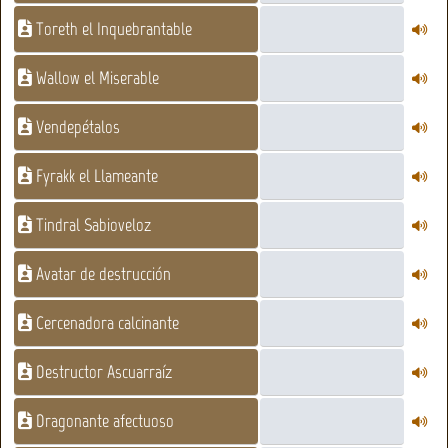
Toreth el Inquebrantable
Wallow el Miserable
Vendepétalos
Fyrakk el Llameante
Tindral Sabioveloz
Avatar de destrucción
Cercenadora calcinante
Destructor Ascuarraíz
Dragonante afectuoso