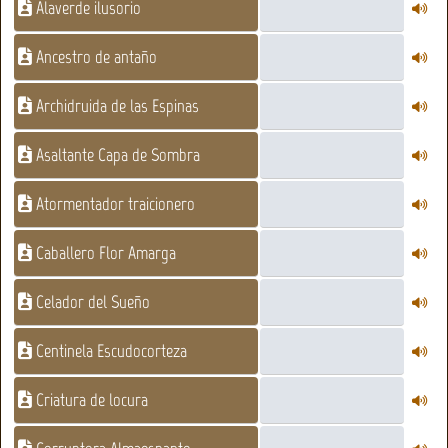
Alaverde ilusorio
Ancestro de antaño
Archidruida de las Espinas
Asaltante Capa de Sombra
Atormentador traicionero
Caballero Flor Amarga
Celador del Sueño
Centinela Escudocorteza
Criatura de locura