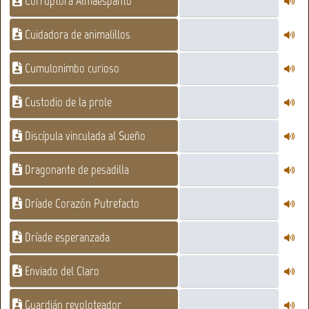
Corruptora Almaespanto
Cuidadora de animalillos
Cumulonimbo curioso
Custodio de la prole
Discípula vinculada al Sueño
Dragonante de pesadilla
Dríade Corazón Putrefacto
Dríade esperanzada
Enviado del Claro
Guardián revoloteador