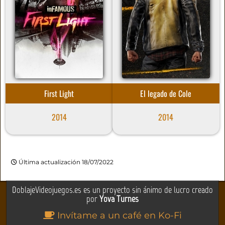
First Light
El legado de Cole
2014
2014
Última actualización 18/07/2022
DoblajeVideojuegos.es es un proyecto sin ánimo de lucro creado
por
Yova Turnes
Invítame a un café en Ko-Fi