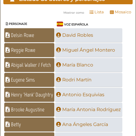
Lista
Mosaico
Mostrar como
PERSONAJE
VOZ ESPAÑOLA
Delsin Rowe
David Robles
Reggie Rowe
Miguel Ángel Montero
Abigail Walker / Fetch
María Blanco
Eugene Sims
Rodri Martín
Henry 'Hank' Daughtry
Antonio Esquivias
Brooke Augustine
María Antonia Rodríguez
Betty
Ana Ángeles García