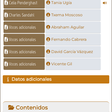
Celia Penderghast
Tania Ugía
Charles Sandahl
Txema Moscoso
Voces adicionales
Abraham Aguilar
Voces adicionales
Fernando Cabrera
Voces adicionales
David García Vázquez
Voces adicionales
Vicente Gil
Datos adicionales
Contenidos