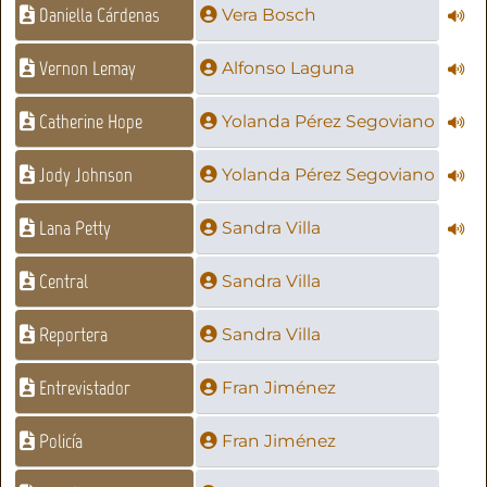
Daniella Cárdenas
Vera Bosch
Vernon Lemay
Alfonso Laguna
Catherine Hope
Yolanda Pérez Segoviano
Jody Johnson
Yolanda Pérez Segoviano
Lana Petty
Sandra Villa
Central
Sandra Villa
Reportera
Sandra Villa
Entrevistador
Fran Jiménez
Policía
Fran Jiménez