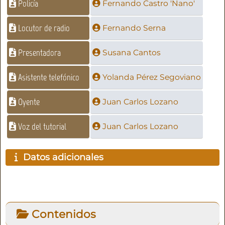
Policía
Fernando Castro 'Nano'
Locutor de radio
Fernando Serna
Presentadora
Susana Cantos
Asistente telefónico
Yolanda Pérez Segoviano
Oyente
Juan Carlos Lozano
Voz del tutorial
Juan Carlos Lozano
Datos adicionales
Contenidos