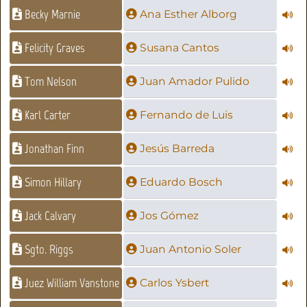
Becky Marnie
Ana Esther Alborg
Felicity Graves
Susana Cantos
Tom Nelson
Juan Amador Pulido
Karl Carter
Fernando de Luis
Jonathan Finn
Jesús Barreda
Simon Hillary
Eduardo Bosch
Jack Calvary
Jos Gómez
Sgto. Riggs
Juan Antonio Soler
Juez William Vanstone
Carlos Ysbert