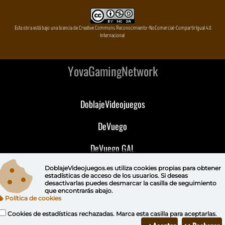
Esta obra está bajo una licencia de Creative Commons Reconocimiento-NoComercial-CompartirIgual 4.0
Internacional
YovaGamingNetwork
DoblajeVideojuegos
DeVuego
DeVuego GAL
DeVuego LATAM
DoblajeVideojuegos.es utiliza
cookies propias
para obtener
estadísticas de acceso de los usuarios. Si deseas
desactivarlas puedes
desmarcar la casilla de seguimiento
DeVuego Portugal
que encontrarás abajo.
Política de cookies
Cookies de estadísticas rechazadas. Marca esta casilla para aceptarlas.