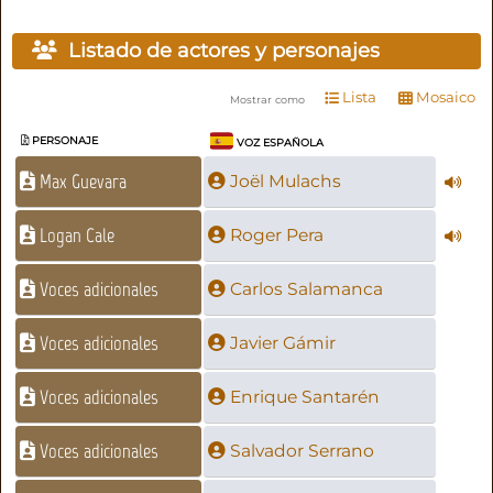
Listado de actores y personajes
Lista
Mosaico
Mostrar como
PERSONAJE
VOZ ESPAÑOLA
Max Guevara
Joël Mulachs
Logan Cale
Roger Pera
Voces adicionales
Carlos Salamanca
Voces adicionales
Javier Gámir
Voces adicionales
Enrique Santarén
Voces adicionales
Salvador Serrano