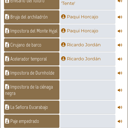
Emisario del futuro
'Tente'
Bruja del archiladrón
Paqui Horcajo
Impostora del Monte Hyjal
Paqui Horcajo
Cirujano de barco
Ricardo Jordán
Acelerador temporal
Ricardo Jordán
Impostora de Durnholde
Impostora de la ciénaga
negra
La Señora Escarabajo
Paje empedrado