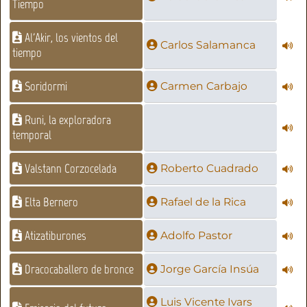
Tiempo
Al'Akir, los vientos del
Carlos Salamanca
tiempo
Soridormi
Carmen Carbajo
Runi, la exploradora
temporal
Valstann Corzocelada
Roberto Cuadrado
Elta Bernero
Rafael de la Rica
Atizatiburones
Adolfo Pastor
Dracocaballero de bronce
Jorge García Insúa
Luis Vicente Ivars