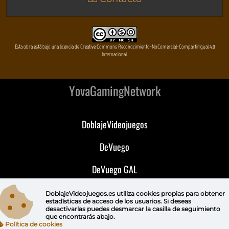
Esta obra está bajo una licencia de Creative Commons Reconocimiento-NoComercial-CompartirIgual 4.0
Internacional
YovaGamingNetwork
DoblajeVideojuegos
DeVuego
DeVuego GAL
DeVuego LATAM
DoblajeVideojuegos.es utiliza
cookies propias
para obtener
estadísticas de acceso de los usuarios. Si deseas
desactivarlas puedes
desmarcar la casilla de seguimiento
DeVuego Portugal
que encontrarás abajo.
Política de cookies