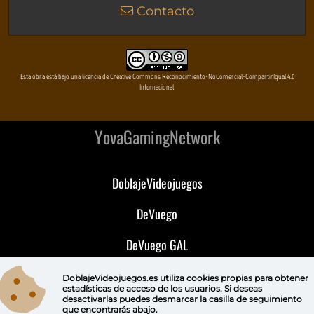
Contacto
Esta obra está bajo una licencia de Creative Commons Reconocimiento-NoComercial-CompartirIgual 4.0
Internacional
YovaGamingNetwork
DoblajeVideojuegos
DeVuego
DeVuego GAL
DeVuego LATAM
DoblajeVideojuegos.es utiliza
cookies propias
para obtener
estadísticas de acceso de los usuarios. Si deseas
desactivarlas puedes
desmarcar la casilla de seguimiento
DeVuego Portugal
que encontrarás abajo.