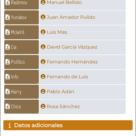
Radimov
Manuel Bellido
Yunakov
Juan Amador Pulido
McWiril
Luis Mas
Cia
David García Vázquez
Político
Fernando Hernández
Info
Fernando de Luis
Harry
Pablo Adán
Chica
Rosa Sánchez
Datos adicionales