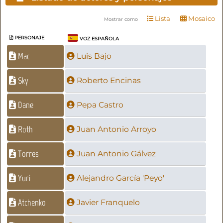
Lista
Mosaico
Mostrar como
PERSONAJE
VOZ ESPAÑOLA
Mac
Luis Bajo
Sky
Roberto Encinas
Dane
Pepa Castro
Roth
Juan Antonio Arroyo
Torres
Juan Antonio Gálvez
Yuri
Alejandro García 'Peyo'
Atchenko
Javier Franquelo