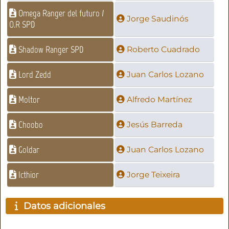
Omega Ranger del futuro /
Jorge Saudinós
O.R SPD
Shadow Ranger SPD
Roberto Cuadrado
Lord Zedd
Juan Carlos Lozano
Moltor
Alfredo Martínez
Choobo
Jesús Barreda
Goldar
Juan Carlos Lozano
Icthior
Jorge Teixeira
Datos adicionales