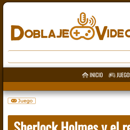
INICIO
JUEGO
Juego
Sherlock Holmes y el re