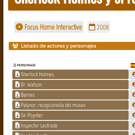
Focus Home Interactive
2008
Listado de actores y personajes
PERSONAJE
Sherlock Holmes
Dr. Watson
Barnes
Palynor, recepcionista del museo
Sir Poynter
Inspector Lestrade