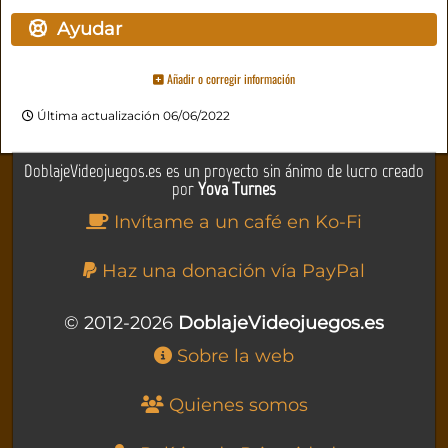
Ayudar
Añadir o corregir información
Última actualización 06/06/2022
DoblajeVideojuegos.es es un proyecto sin ánimo de lucro creado
por
Yova Turnes
Invítame a un café en Ko-Fi
Haz una donación vía PayPal
© 2012-2026
DoblajeVideojuegos.es
Sobre la web
Quienes somos