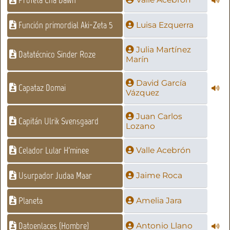
Función primordial Aki-Zeta 5
Luisa Ezquerra
Julia Martínez
Datatécnico Sinder Roze
Marín
David García
Capataz Domai
Vázquez
Juan Carlos
Capitán Ulrik Svensgaard
Lozano
Celador Lular H'minee
Valle Acebrón
Usurpador Judaa Maar
Jaime Roca
Planeta
Amelia Jara
Datoenlaces (Hombre)
Antonio Llano