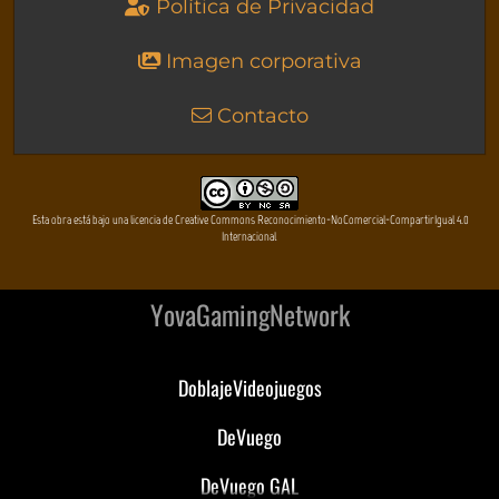
Política de Privacidad
Imagen corporativa
Contacto
Esta obra está bajo una licencia de Creative Commons Reconocimiento-NoComercial-CompartirIgual 4.0
Internacional
YovaGamingNetwork
DoblajeVideojuegos
DeVuego
DeVuego GAL