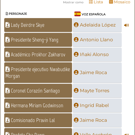
Lista
Mosaico
Mostrar como
PERSONAJE
VOZ ESPAÑOLA
Lady Deirdre Skye
Adelaida López
Presidente Sheng-ji Yang
Antonio Llano
Académico Prokhor Zakharov
Iñaki Alonso
Presidente ejecutivo Nwabudike
Jaime Roca
Morgan
Coronel Corazón Santiago
Mayte Torres
Hermana Miriam Godwinson
Ingrid Rabel
Comisionado Pravin Lal
Jaime Roca
Profeta Cha Dawn
Valle Acebrón