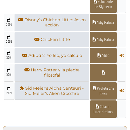
Estudiante
de Slytherin
Disney's Chicken Little: As en
Abby Patosa
2006
acción
Chicken Little
Abby Patosa
2005
Adibú 2: Yo leo, yo calculo
Adibú
2001
Harry Potter y la piedra
2001
filosofal
Sid Meier's Alpha Centauri -
Profeta Cha
1999
Sid Meier's Alien Crossfire
Dawn
Celador
Lular H'minee