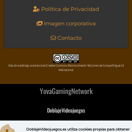
Política de Privacidad
Imagen corporativa
Contacto
Esta obra está bajo una licencia de Creative Commons Reconocimiento-NoComercial-CompartirIgual 4.0
Internacional
YovaGamingNetwork
DoblajeVideojuegos
DeVuego
DoblajeVideojuegos.es utiliza
cookies propias
para obtener