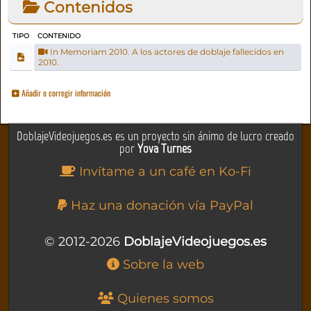
Contenidos
TIPO
CONTENIDO
In Memoriam 2010. A los actores de doblaje fallecidos en
2010.
Añadir o corregir información
DoblajeVideojuegos.es es un proyecto sin ánimo de lucro creado
por
Yova Turnes
Invítame a un café en Ko-Fi
Haz una donación vía PayPal
© 2012-2026
DoblajeVideojuegos.es
Sobre la web
Quienes somos