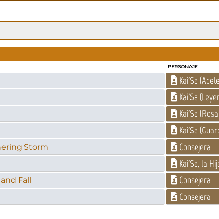
PERSONAJE
Kai'Sa (Acel
Kai'Sa (Leye
Kai'Sa (Rosa 
Kai'Sa (Guard
Consejera
thering Storm
Kai'Sa, la Hi
Consejera
 and Fall
Consejera