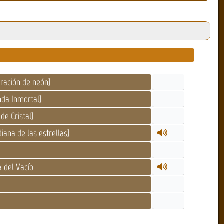
eración de neón)
nda Inmortal)
de Cristal)
iana de las estrellas)
ja del Vacío