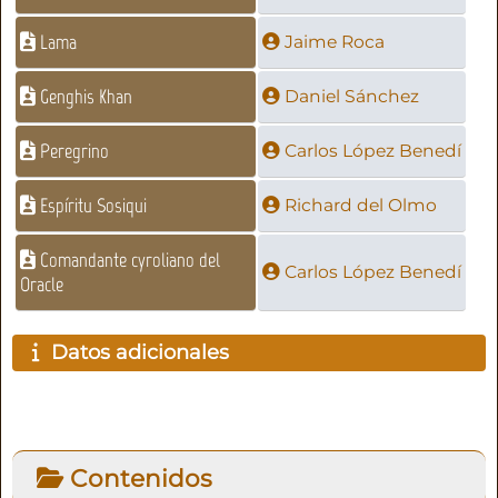
Lama
Jaime Roca
Genghis Khan
Daniel Sánchez
Peregrino
Carlos López Benedí
Espíritu Sosiqui
Richard del Olmo
Comandante cyroliano del
Carlos López Benedí
Oracle
Datos adicionales
Contenidos