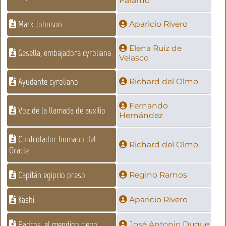
Páramo
Mark Johnson
Aparicio Rivero
Elena Ruiz de
Gesella, embajadora cyroliana
Velasco
Ayudante cyroliano
Richard del Olmo
Fernando
Voz de la llamada de auxilio
Hernández
Controlador humano del
Richard del Olmo
Oracle
Capitán egipcio preso
Regino Ramos
Kashi
Aparicio Rivero
Padros, el mendigo ciego
José Antonio Duque