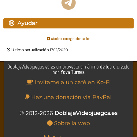
Ayudar
Añadir o corregir información
Última actualización 17/12/2020
DoblajeVideojuegos.es es un proyecto sin ánimo de lucro creado
por
Yova Turnes
Invítame a un café en Ko-Fi
Haz una donación vía PayPal
© 2012-2026
DoblajeVideojuegos.es
Sobre la web