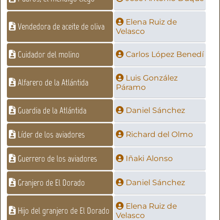
Elena Ruiz de
Vendedora de aceite de oliva
Velasco
Cuidador del molino
Carlos López Benedí
Luis González
Alfarero de la Atlántida
Páramo
Guardia de la Atlántida
Daniel Sánchez
Líder de los aviadores
Richard del Olmo
Guerrero de los aviadores
Iñaki Alonso
Granjero de El Dorado
Daniel Sánchez
Elena Ruiz de
Hijo del granjero de El Dorado
Velasco