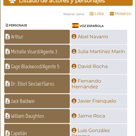
Listado de actores y personajes
Lista
Mosaico
Mostrar como
PERSONAJE
VOZ ESPAÑOLA
Arthur
Abel Navarro
Michelle Visard/Agente 3
Julia Martínez Marín
Gage Blackwood/Agente 5
David Rocha
Fernando
Dr. Elliot Sinclair/Saros
Hernández
Jack Baldwin
Javier Franquelo
William Daughton
Jaime Roca
Luis González
Capellán