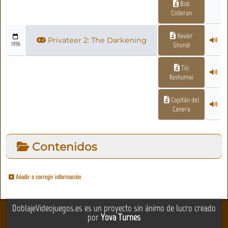
Bob
Colleran
Xavier
Privateer 2: The Darkening
1996
Shondi
Tío
Kashumai
Capitán del
Canera
Contenidos
Añadir o corregir información
DoblajeVideojuegos.es es un proyecto sin ánimo de lucro creado
por
Yova Turnes