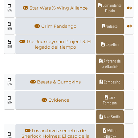
Comandante
Star Wars X-Wing Alliance
1999
Kupalo
Grim Fandango
Velasco
1998
The Journeyman Project 3: El
Capellán
1998
legado del tiempo
Alfarero de
la Atlántida
Beasts & Bumpkins
Campesino
1997
Jack
Evidence
1997
Tompson
Alec Smith
Los archivos secretos de
Wilbur
Sherlock Holmes: El caso de la
«Birdy»