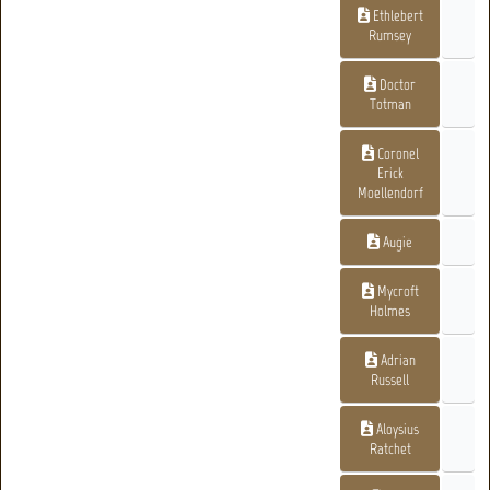
Ethlebert
Rumsey
Doctor
Totman
Coronel
Erick
Moellendorf
Augie
Mycroft
Holmes
Adrian
Russell
Aloysius
Ratchet