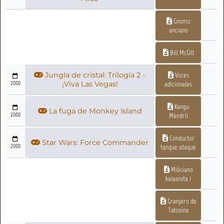
Gnomo
anciano
Bill McGill
Jungla de cristal: Trilogía 2 -
Voces
2000
¡Viva Las Vegas!
adicionales
Kangu
La fuga de Monkey Island
2000
Mandril
Conductor
Star Wars: Force Commander
2000
tanque ataque
Miliciano
kalaanita 1
Granjero de
Tatooine