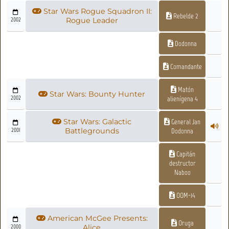
Star Wars Rogue Squadron II:
Rebelde 2
2002
Rogue Leader
Dodonna
Comandante
Matón
Star Wars: Bounty Hunter
2002
alienígena 4
Star Wars: Galactic
General Jan
2001
Battlegrounds
Dodonna
Capitán
destructor
Naboo
OOM-14
American McGee Presents:
Oruga
2000
Alice