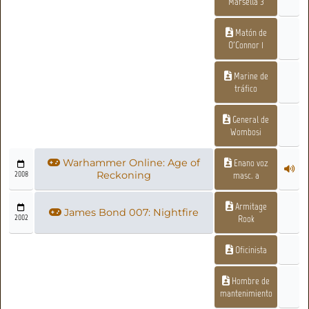
Marsella 3
Matón de
O'Connor 1
Marine de
tráfico
General de
Wombosi
Warhammer Online: Age of
Enano voz
2008
Reckoning
masc. a
Armitage
James Bond 007: Nightfire
2002
Rook
Oficinista
Hombre de
mantenimiento