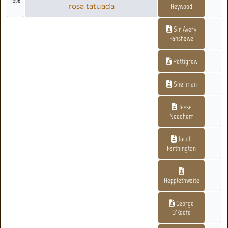
1996
rosa tatuada
Heywood
Sir Avery
Fanshawe
Pettigrew
Sherman
Jesse
Needhem
Jacob
Farthington
Hepplethwaite
George
O'Keefe