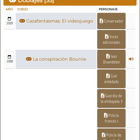
Doblajes [
55
]
AÑO
JUEGO
PERSONAJE
Cazafantasmas: El videojuego
Conservador
2009
Voces
adicionales
Ivan
La conspiración Bourne
2008
Divandelen
Civil
enfadado
Guardia de
la embajada 3
Policía
francés 1
Policía de