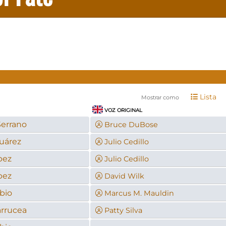
Lista
Mostrar como
VOZ ORIGINAL
Serrano
Bruce DuBose
uárez
Julio Cedillo
pez
Julio Cedillo
pez
David Wilk
bio
Marcus M. Mauldin
rrucea
Patty Silva