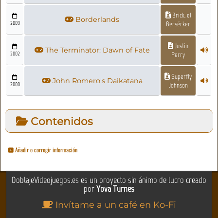
Brick, el
Borderlands
2009
Bersérker
Justin
The Terminator: Dawn of Fate
2002
Perry
Superfly
John Romero's Daikatana
2000
Johnson
Contenidos
Añadir o corregir información
DoblajeVideojuegos.es es un proyecto sin ánimo de lucro creado
por
Yova Turnes
Invítame a un café en Ko-Fi