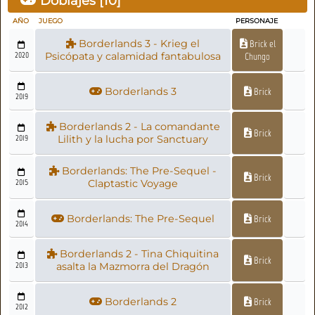
Doblajes [
10
]
AÑO
JUEGO
PERSONAJE
Borderlands 3 - Krieg el
Brick el
2020
Psicópata y calamidad fantabulosa
Chungo
Borderlands 3
Brick
2019
Borderlands 2 - La comandante
Brick
2019
Lilith y la lucha por Sanctuary
Borderlands: The Pre-Sequel -
Brick
2015
Claptastic Voyage
Borderlands: The Pre-Sequel
Brick
2014
Borderlands 2 - Tina Chiquitina
Brick
2013
asalta la Mazmorra del Dragón
Borderlands 2
Brick
2012