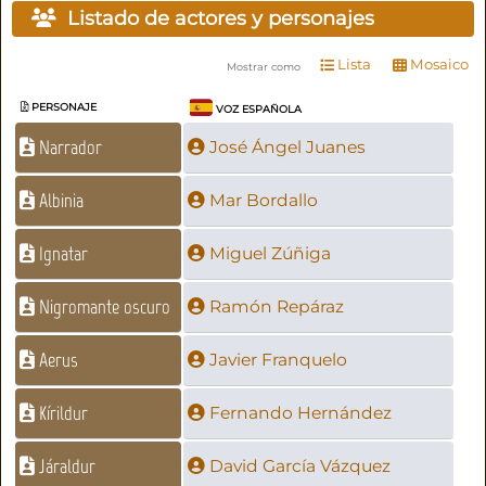
Listado de actores y personajes
Lista
Mosaico
Mostrar como
PERSONAJE
VOZ ESPAÑOLA
Narrador
José Ángel Juanes
Albinia
Mar Bordallo
Ignatar
Miguel Zúñiga
Nigromante oscuro
Ramón Repáraz
Aerus
Javier Franquelo
Kírildur
Fernando Hernández
Járaldur
David García Vázquez