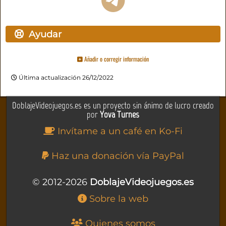
Ayudar
Añadir o corregir información
Última actualización 26/12/2022
DoblajeVideojuegos.es es un proyecto sin ánimo de lucro creado
por
Yova Turnes
Invítame a un café en Ko-Fi
Haz una donación vía PayPal
© 2012-2026
DoblajeVideojuegos.es
Sobre la web
Quienes somos