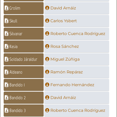
Grolim
David Arnáiz
Skull
Carlos Ysbert
Silvanar
Roberto Cuenca Rodríguez
Kasia
Rosa Sánchez
Soldado Járaldur
Miguel Zúñiga
Aldeano
Ramón Repáraz
Bandido 1
Fernando Hernández
Bandido 2
David Arnáiz
Bandido 3
Roberto Cuenca Rodríguez