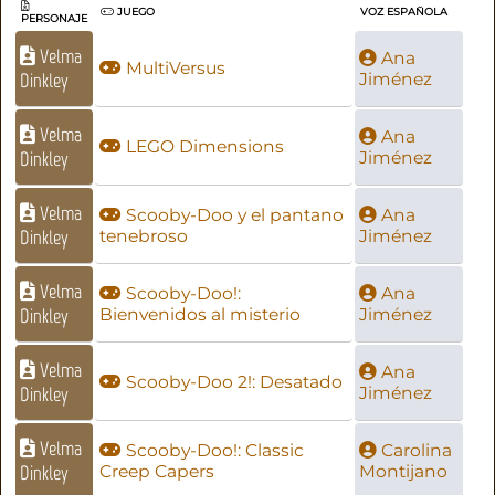
JUEGO
VOZ ESPAÑOLA
PERSONAJE
Velma
Ana
MultiVersus
Dinkley
Jiménez
Velma
Ana
LEGO Dimensions
Dinkley
Jiménez
Velma
Scooby-Doo y el pantano
Ana
Dinkley
tenebroso
Jiménez
Velma
Scooby-Doo!:
Ana
Dinkley
Bienvenidos al misterio
Jiménez
Velma
Ana
Scooby-Doo 2!: Desatado
Dinkley
Jiménez
Velma
Scooby-Doo!: Classic
Carolina
Dinkley
Creep Capers
Montijano