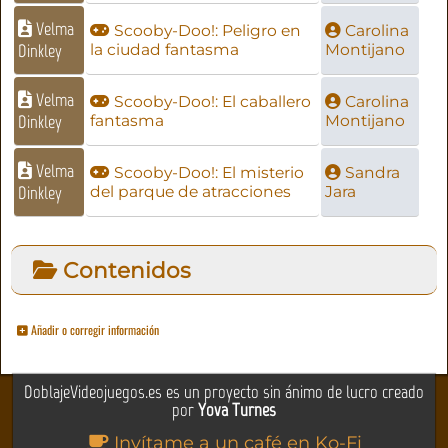
Velma
Scooby-Doo!: Peligro en
Carolina
Dinkley
la ciudad fantasma
Montijano
Velma
Scooby-Doo!: El caballero
Carolina
Dinkley
fantasma
Montijano
Velma
Scooby-Doo!: El misterio
Sandra
Dinkley
del parque de atracciones
Jara
Contenidos
Añadir o corregir información
DoblajeVideojuegos.es es un proyecto sin ánimo de lucro creado
por
Yova Turnes
Invítame a un café en Ko-Fi