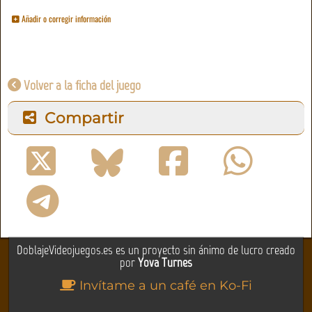
Añadir o corregir información
Volver a la ficha del juego
Compartir
DoblajeVideojuegos.es es un proyecto sin ánimo de lucro creado
por
Yova Turnes
Invítame a un café en Ko-Fi