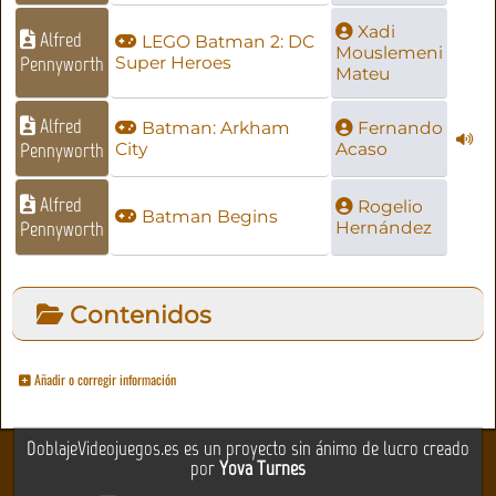
Xadi
Alfred
LEGO Batman 2: DC
Mouslemeni
Pennyworth
Super Heroes
Mateu
Alfred
Batman: Arkham
Fernando
Pennyworth
City
Acaso
Alfred
Rogelio
Batman Begins
Pennyworth
Hernández
Contenidos
Añadir o corregir información
DoblajeVideojuegos.es es un proyecto sin ánimo de lucro creado
por
Yova Turnes