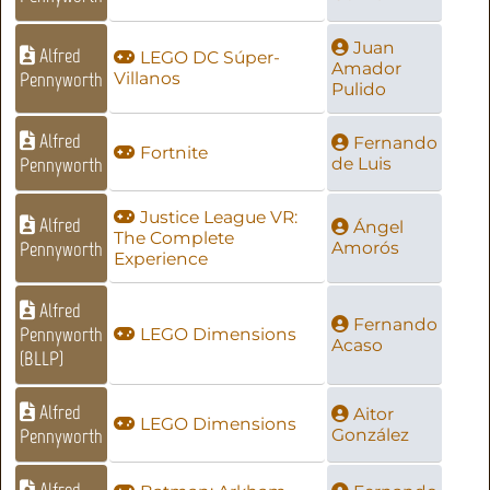
Juan
Alfred
LEGO DC Súper-
Amador
Pennyworth
Villanos
Pulido
Alfred
Fernando
Fortnite
Pennyworth
de Luis
Justice League VR:
Alfred
Ángel
The Complete
Pennyworth
Amorós
Experience
Alfred
Fernando
Pennyworth
LEGO Dimensions
Acaso
(BLLP)
Alfred
Aitor
LEGO Dimensions
Pennyworth
González
Alfred