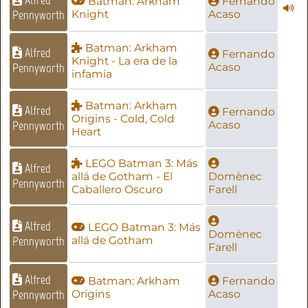
Batman: Arkham
Fernando
Pennyworth
Knight
Acaso
Batman: Arkham
Alfred
Fernando
Knight - La era de la
Pennyworth
Acaso
infamia
Batman: Arkham
Alfred
Fernando
Origins - Cold, Cold
Pennyworth
Acaso
Heart
LEGO Batman 3: Más
Alfred
allá de Gotham - El
Domènec
Pennyworth
Caballero Oscuro
Farell
Alfred
LEGO Batman 3: Más
Domènec
Pennyworth
allá de Gotham
Farell
Alfred
Batman: Arkham
Fernando
Pennyworth
Origins
Acaso