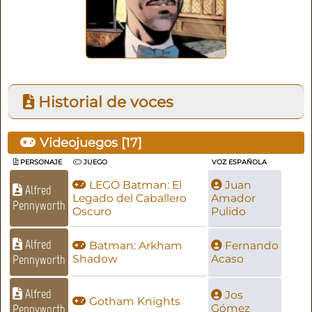
Historial de voces
Videojuegos [
17
]
PERSONAJE
JUEGO
VOZ ESPAÑOLA
LEGO Batman: El
Juan
Alfred
Legado del Caballero
Amador
Pennyworth
Oscuro
Pulido
Alfred
Batman: Arkham
Fernando
Pennyworth
Shadow
Acaso
Alfred
Jos
Gotham Knights
Pennyworth
Gómez