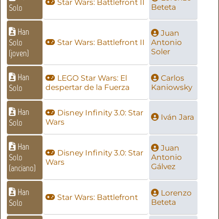
Star Wars: Battlefront II
Solo
Beteta
Han
Juan
Solo
Star Wars: Battlefront II
Antonio
Soler
(joven)
Han
LEGO Star Wars: El
Carlos
Solo
despertar de la Fuerza
Kaniowsky
Han
Disney Infinity 3.0: Star
Iván Jara
Solo
Wars
Han
Juan
Disney Infinity 3.0: Star
Solo
Antonio
Wars
Gálvez
(anciano)
Han
Lorenzo
Star Wars: Battlefront
Solo
Beteta