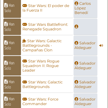
Carlos
Han
Star Wars: El poder de
López
Solo
la Fuerza II
Benedí
Han
Star Wars Battlefront:
Solo
Renegade Squadron
Star Wars: Galactic
Han
Salvador
Battlegrounds -
Solo
Aldeguer
Campañas Clon
Star Wars Rogue
Han
Salvador
Squadron II: Rogue
Solo
Aldeguer
Leader
Han
Star Wars: Galactic
Salvador
Solo
Battlegrounds
Aldeguer
Han
Star Wars: Force
Salvador
Solo
Commander
Aldeguer