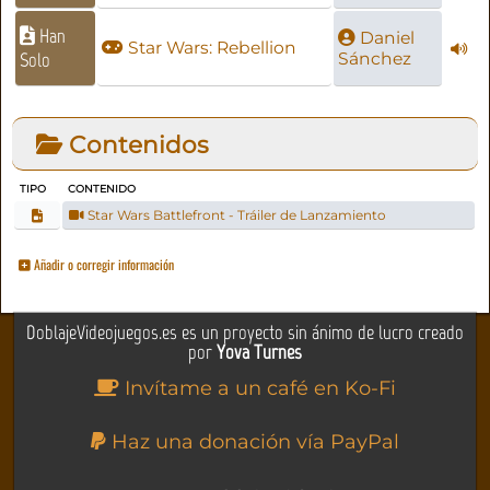
Han
Daniel
Star Wars: Rebellion
Solo
Sánchez
Contenidos
TIPO
CONTENIDO
Star Wars Battlefront - Tráiler de Lanzamiento
Añadir o corregir información
DoblajeVideojuegos.es es un proyecto sin ánimo de lucro creado
por
Yova Turnes
Invítame a un café en Ko-Fi
Haz una donación vía PayPal