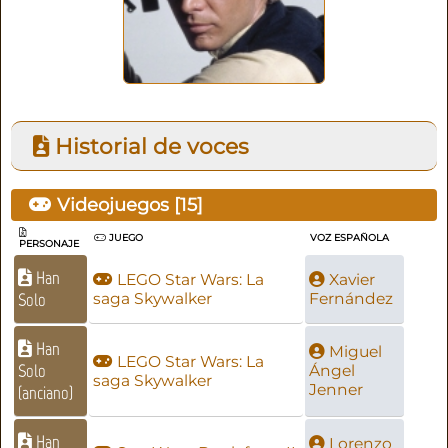
Historial de voces
Videojuegos [
15
]
JUEGO
VOZ ESPAÑOLA
PERSONAJE
Han
LEGO Star Wars: La
Xavier
Solo
saga Skywalker
Fernández
Han
Miguel
LEGO Star Wars: La
Solo
Ángel
saga Skywalker
Jenner
(anciano)
Han
Lorenzo